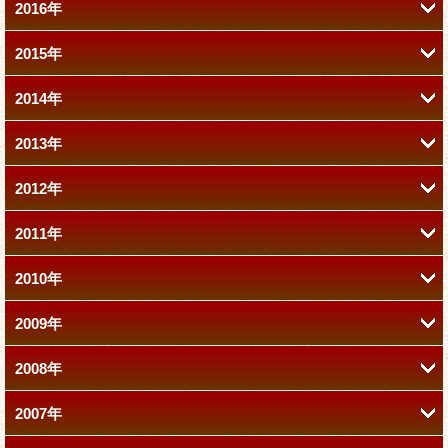
2016年
12月 (1)
11月 (1)
10月 (1)
9月 (1)
7月 (1)
7月 (1)
6月 (1)
1月 (1)
4月 (1)
2015年
12月 (2)
11月 (2)
9月 (2)
8月 (2)
8月 (1)
6月 (1)
6月 (1)
5月 (1)
3月 (1)
2014年
12月 (2)
10月 (1)
9月 (1)
7月 (2)
6月 (2)
7月 (1)
5月 (1)
4月 (2)
4月 (1)
2月 (1)
2013年
12月 (2)
10月 (2)
9月 (2)
8月 (2)
6月 (1)
4月 (1)
5月 (2)
4月 (1)
2月 (1)
3月 (1)
1月 (1)
2012年
12月 (1)
11月 (1)
9月 (1)
7月 (2)
7月 (1)
5月 (1)
3月 (2)
4月 (2)
2月 (1)
1月 (2)
2月 (3)
2011年
12月 (1)
11月 (2)
9月 (2)
7月 (1)
5月 (2)
6月 (1)
4月 (1)
1月 (1)
3月 (1)
1月 (1)
2010年
12月 (2)
11月 (2)
9月 (2)
8月 (1)
6月 (1)
4月 (1)
4月 (2)
2月 (2)
2月 (1)
2009年
12月 (2)
11月 (1)
10月 (1)
7月 (1)
7月 (1)
5月 (1)
2月 (1)
3月 (1)
2008年
12月 (3)
10月 (2)
10月 (1)
8月 (2)
6月 (2)
6月 (1)
4月 (2)
1月 (2)
2月 (1)
2007年
12月 (3)
10月 (1)
9月 (1)
9月 (1)
6月 (2)
5月 (1)
5月 (1)
2月 (1)