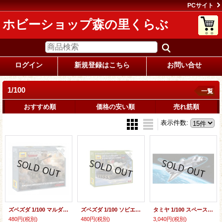
PCサイト
ホビーショップ森の里くらぶ
ログイン
新規登録はこちら
お問い合せ
1/100
一覧
おすすめ順
価格の安い順
売れ筋順
表示件数
:
ズベズダ 1/100 マルダーIII ドイツ 対戦車自走砲【プラモデル】
ズベズダ 1/100 ソビエト自走砲 SU-122【プラモデル】
タミヤ 1/100 スペースシャトル・アトランティス【プラモデル】
480円
(税別)
480円
(税別)
3,040円
(税別)