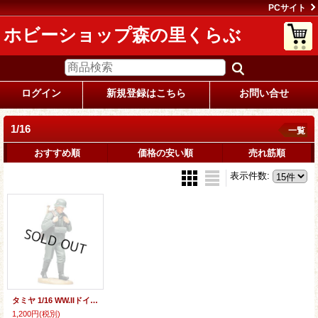
PCサイト
ホビーショップ森の里くらぶ
ログイン
新規登録はこちら
お問い合せ
1/16
一覧
おすすめ順
価格の安い順
売れ筋順
表示件数
:
タミヤ 1/16 WW.IIドイツ機関銃チーム装填手(三脚架搬送)
1,200円
(税別)