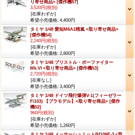
り寄せ商品>
[傑作機57]
3,520円
(税別)
[在庫わずか]
希望小売価格
:
4,400円
タミヤ 1/48 愛知M6A1晴嵐 <取り寄せ商品>
[傑作機54]
2,240円
(税別)
[在庫わずか]
希望小売価格
:
2,800円
タミヤ 1/48 ブリストル・ボーファイター
Mk.VI <取り寄せ商品>
[傑作機53]
2,720円
(税別)
[在庫なし]
希望小売価格
:
3,400円
タミヤ 1/48 ドイツ飛行爆弾V-1(フィーゼラー
Fi103) 【プラモデル】<取り寄せ商品>
[傑作
機52]
960円
(税別)
[在庫わずか]
希望小売価格
:
1,260円
タミヤ 1/48 メッサーシュミットBf109E-3 <取