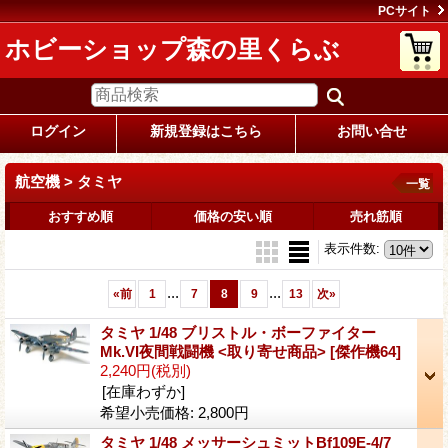
PCサイト
ホビーショップ森の里くらぶ
ログイン
新規登録はこちら
お問い合せ
航空機 > タミヤ
一覧
おすすめ順
価格の安い順
売れ筋順
表示件数
:
...
...
«
前
1
7
8
9
13
次
»
タミヤ 1/48 ブリストル・ボーファイター
Mk.VI夜間戦闘機 <取り寄せ商品>
[傑作機64]
2,240円
(税別)
[在庫わずか]
希望小売価格
:
2,800円
タミヤ 1/48 メッサーシュミットBf109E-4/7