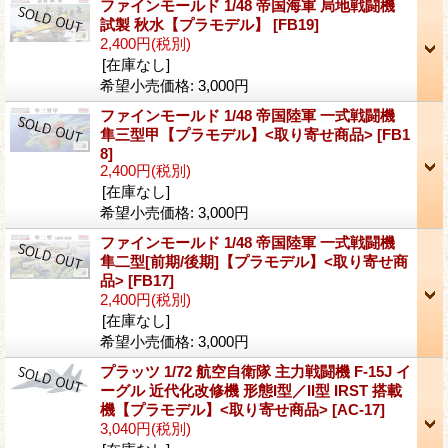
ファインモールド 1/48 帝国海軍 局地戦闘機
試製 秋水【プラモデル】
[FB19]
2,400円
(税別)
[在庫なし]
希望小売価格
:
3,000円
ファインモールド 1/48 帝国陸軍 一式戦闘機
隼三型甲【プラモデル】<取り寄せ商品>
[FB1
8]
2,400円
(税別)
[在庫なし]
希望小売価格
:
3,000円
ファインモールド 1/48 帝国陸軍 一式戦闘機
隼二型[前期/後期]【プラモデル】<取り寄せ商
品>
[FB17]
2,400円
(税別)
[在庫なし]
希望小売価格
:
3,000円
プラッツ 1/72 航空自衛隊 主力戦闘機 F-15J イ
ーグル 近代化改修機 形態I型／II型 IRST 搭載
機【プラモデル】<取り寄せ商品>
[AC-17]
3,040円
(税別)