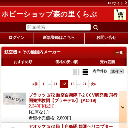
PCサイト
ホビーショップ森の里くらぶ
ログイン
新規登録はこちら
お問い合せ
航空機 > その他国内メーカー
一覧
おすすめ順
価格の安い順
売れ筋順
表示件数
:
...
...
«
前
1
11
12
13
21
次
»
プラッツ 1/72 航空自衛隊 T-2 CCV研究機 飛行
開発実験団【プラモデル】
[AC-19]
2,240円
(税別)
[在庫なし]
希望小売価格
:
2,800円
アオシマ 1/72 陸上自衛隊 観測ヘリコプター