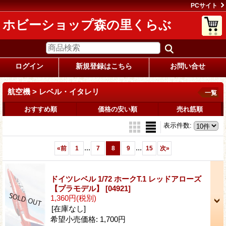
PCサイト
ホビーショップ森の里くらぶ
ログイン
新規登録はこちら
お問い合せ
航空機 > レベル・イタレリ
一覧
おすすめ順
価格の安い順
売れ筋順
表示件数
:
...
...
«
前
1
7
8
9
15
次
»
ドイツレベル 1/72 ホークT.1 レッドアローズ
【プラモデル】
[04921]
1,360円
(税別)
[在庫なし]
希望小売価格
:
1,700円