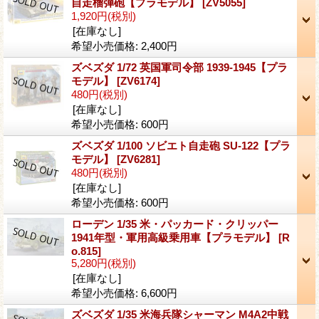
自走榴弾砲【プラモデル】
[ZV5055]
1,920円
(税別)
[在庫なし]
希望小売価格
:
2,400円
ズベズダ 1/72 英国軍司令部 1939-1945【プラ
モデル】
[ZV6174]
480円
(税別)
[在庫なし]
希望小売価格
:
600円
ズベズダ 1/100 ソビエト自走砲 SU-122【プラ
モデル】
[ZV6281]
480円
(税別)
[在庫なし]
希望小売価格
:
600円
ローデン 1/35 米・パッカード・クリッパー
1941年型・軍用高級乗用車【プラモデル】
[R
o.815]
5,280円
(税別)
[在庫なし]
希望小売価格
:
6,600円
ズベズダ 1/35 米海兵隊シャーマン M4A2中戦