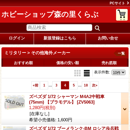
PCサイト
ホビーショップ森の里くらぶ
ログイン
新規登録はこちら
お問い合せ
ミリタリー > その他海外メーカー
一覧
おすすめ順
価格の安い順
売れ筋順
表示件数
:
...
...
«
前
1
3
4
5
18
次
»
ズベズダ 1/72 シャーマン M4A2中戦車
(75mm) 【プラモデル】
[ZV5063]
1,280円
(税別)
[在庫なし]
希望小売価格
:
1,600円
ズベズダ 1/72 ブーメランク-BM ロシア歩兵戦