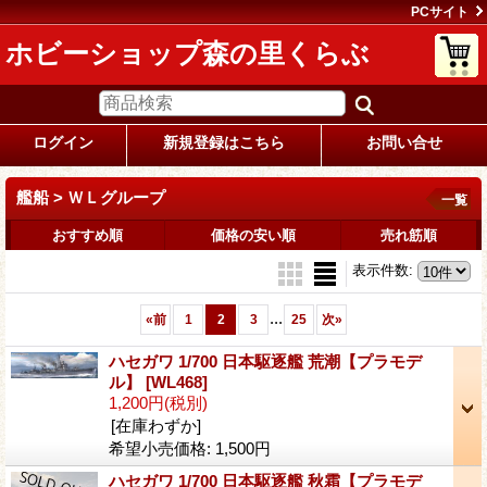
PCサイト
ホビーショップ森の里くらぶ
ログイン
新規登録はこちら
お問い合せ
艦船 > ＷＬグループ
一覧
おすすめ順
価格の安い順
売れ筋順
表示件数
:
...
«
前
1
2
3
25
次
»
ハセガワ 1/700 日本駆逐艦 荒潮【プラモデ
ル】
[WL468]
1,200円
(税別)
[在庫わずか]
希望小売価格
:
1,500円
ハセガワ 1/700 日本駆逐艦 秋霜【プラモデ