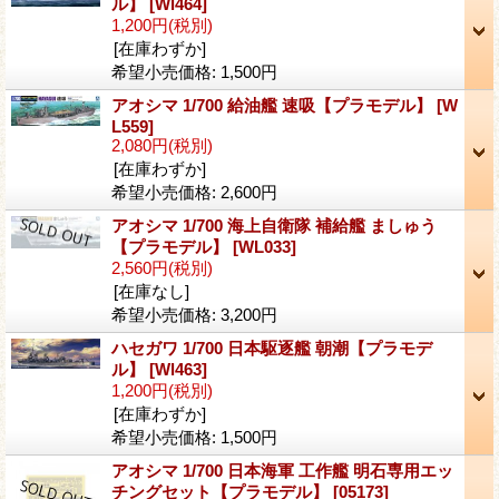
ル】
[Wl464]
1,200円
(税別)
[在庫わずか]
希望小売価格
:
1,500円
アオシマ 1/700 給油艦 速吸【プラモデル】
[W
L559]
2,080円
(税別)
[在庫わずか]
希望小売価格
:
2,600円
アオシマ 1/700 海上自衛隊 補給艦 ましゅう
【プラモデル】
[WL033]
2,560円
(税別)
[在庫なし]
希望小売価格
:
3,200円
ハセガワ 1/700 日本駆逐艦 朝潮【プラモデ
ル】
[Wl463]
1,200円
(税別)
[在庫わずか]
希望小売価格
:
1,500円
アオシマ 1/700 日本海軍 工作艦 明石専用エッ
チングセット【プラモデル】
[05173]