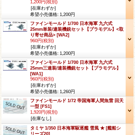
1,200円
(税別)
[在庫わずか]
希望小売価格
:
1,200円
ファインモールド 1/700 日本海軍 九六式
25mm単装/連装機銃セット【プラモデル】<取
り寄せ商品>
[WA2]
960円
(税別)
[在庫わずか]
希望小売価格
:
1,200円
ファインモールド 1/700 日本海軍 九六式
25mm三連装/連装機銃セット【プラモデル】
[WA1]
960円
(税別)
[在庫わずか]
希望小売価格
:
1,260円
ファインモールド 1/72 帝国海軍人間魚雷 回天
一型
[FS1]
1,920円
(税別)
[在庫なし]
タミヤ 1/350 日本海軍駆逐艦 雪風 ★
[艦船シ
リーズ20]