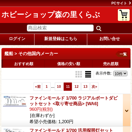
PCサイト
ホビーショップ森の里くらぶ
ログイン
新規登録はこちら
お問い合せ
艦船 > その他国内メーカー
一覧
おすすめ順
価格の安い順
売れ筋順
表示件数
:
...
«
前
1
10
11
12
13
次
»
ファインモールド 1/700 ラジアルボートダビ
ットセット <取り寄せ商品>
[WA6]
960円
(税別)
[在庫わずか]
希望小売価格
:
1,200円
ファインモールド 1/700 汎用探照灯セット