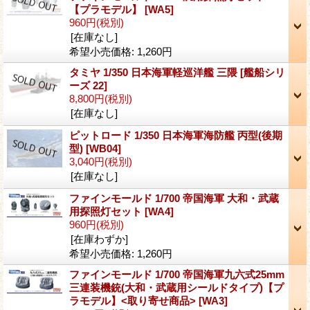
【プラモデル】
[WA5]
960円
(税別)
[在庫なし]
希望小売価格
:
1,260円
タミヤ 1/350 日本海軍軽巡洋艦 三隈
[艦船シリ
ーズ 22]
8,800円
(税別)
[在庫なし]
ピットロード 1/350 日本海軍海防艦 丙型(後期
型)
[WB04]
3,040円
(税別)
[在庫なし]
ファインモールド 1/700 帝国海軍 大和・武蔵
用探照灯セット
[WA4]
960円
(税別)
[在庫わずか]
希望小売価格
:
1,260円
ファインモールド 1/700 帝国海軍九六式25mm
三連装機銃(大和・武蔵用シールドタイプ)【プ
ラモデル】<取り寄せ商品>
[WA3]