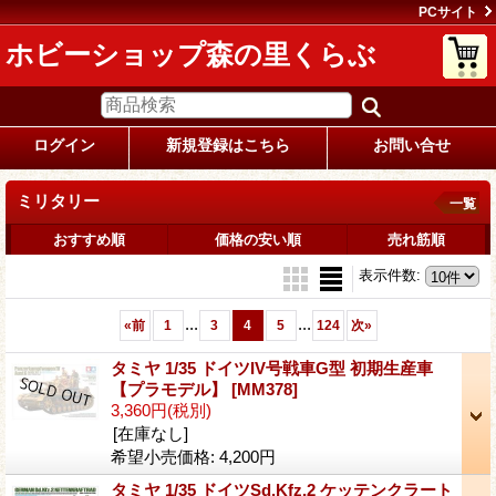
PCサイト
ホビーショップ森の里くらぶ
ログイン
新規登録はこちら
お問い合せ
ミリタリー
一覧
おすすめ順
価格の安い順
売れ筋順
表示件数
:
...
...
«
前
1
3
4
5
124
次
»
タミヤ 1/35 ドイツIV号戦車G型 初期生産車
【プラモデル】
[MM378]
3,360円
(税別)
[在庫なし]
希望小売価格
:
4,200円
タミヤ 1/35 ドイツSd.Kfz.2 ケッテンクラート