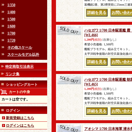
1/350
装機銃2基、第2煙突前に25mm三
1/400
｜
1/500
1/600
ハセガワ 1/700 日本駆逐艦
1/700
[WL466]
1,200円
(税別)
[在庫なし]
1/720
希望小売価格
:
1,500円
その他スケール
艦船プラモデル。組み立てキット。
太平洋戦争後期の対空兵装強化後の
スケールモデル以外
｜
特定商取引法表示
リンク集
ハセガワ 1/700 日本駆逐艦
[WL465]
ショッピングカート
1,200円
(税別)
[在庫なし]
カートの中身
希望小売価格
:
1,500円
艦船プラモデル。組み立てキット。
カートは空です。
太平洋戦争後期の対空兵装強化後の
ログイン
｜
新規登録はこちら
ログインはこちら
アオシマ 1/700 日本海軍 