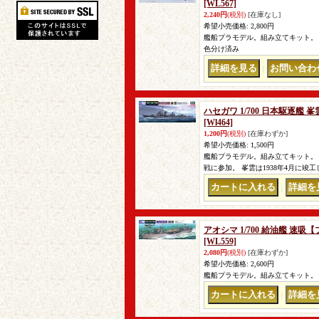
[WL567]
2,240円
(税別)
[在庫なし]
希望小売価格
:
2,800円
艦船プラモデル。組み立てキット。 
色分け済み
｜
ハセガワ 1/700 日本駆逐艦
[Wl464]
1,200円
(税別)
[在庫わずか]
希望小売価格
:
1,500円
艦船プラモデル。組み立てキット。
戦に参加。 峯雲は1938年4月に
｜
アオシマ 1/700 給油艦 速吸
[WL559]
2,080円
(税別)
[在庫わずか]
希望小売価格
:
2,600円
艦船プラモデル。組み立てキット。 
｜