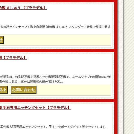
 補給艦 ましゅう 【プラモデル】
大好評ラインナップ！海上自衛隊 補給艦 ましゅう スタンダード仕様で登場!! 新規
 朝潮【プラモデル】
朝潮型は、特型駆逐艦を発展させた艦隊型駆逐艦で、ネームシップの朝潮は1937年
の各作戦に参加。 船体は開戦後の舷外電路を装…
｜
 工作艦 明石専用エッチングセット【プラモデル】
 工作艦 明石専用エッチングセット。手すりやボートダビット等をセットしまし