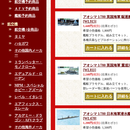
航空機予約商品
ＡＦＶ予約商品
艦船予約商品
アオシマ 1/700 英国海軍 
[WL915]
航空機
1,440円
(税別)
[在庫わずか]
航空機 (全商品)
希望小売価格
:
1,800円
艦船プラモデル。組み立てキット。
タミヤ
各種兵装などプロポーションに拘り
ハセガワ
｜
その他国内メーカ
ー
トランペッター・
アオシマ 1/700 英国海軍 
モノクローム
[WL811]
エデュアルド・ロ
2,240円
(税別)
[在庫わずか]
ーデン
希望小売価格
:
2,800円
艦船プラモデル。組み立てキット。 
MPM・スペシャル
部レーダー等に新規パーツを使用し
ホビー・アズール
レベル・イタレリ
｜
エアフィックス・
エレール
アオシマ 1/700 日本海軍潜水
アカデミー・ドラ
[WL470]
ゴン・AFVクラブ
1,200円
(税別)
[在庫わずか]
その他海外メーカ
希望小売価格
:
1,500円