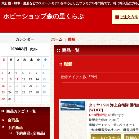
飛行機・戦車・艦船などのスケールモデルを中心としたプラモデル専門店です。特に輸入品に力を
ホビーショップ森の里くらぶ
ご注文方法
カレンダー
ホーム
｜
艦船
2026年8月
次月»
商品一覧
日
月
火
水
木
金
土
艦船
1
2
3
4
5
6
7
8
登録アイテム数
:
529件
9
10
11
12
13
14
15
16
17
18
19
20
21
22
23
24
25
26
27
28
29
30
31
タミヤ 1/700 海上自衛隊 護
[WL037]
商品カテゴリ一覧
1,760円
(税別)
[在庫わずか]
全商品
希望小売価格
:
2,200円
艦船プラモデル。組み立てキット。 
予約商品
中航走機雷探知機UUV、機雷排除
予約商品 (全商品)
｜