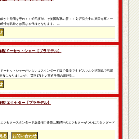
 敵から船団を守れ！！船団護衛こそ英国海軍の肝！！ 好評発売中の英国海軍ノー
北岬沖海戦時とは異なる仕様となります。 …
 重巡洋艦ドーセットシャー【プラモデル】
 ドーセットシャーがいよいよスタンダード版で登場です ビスマルク追撃戦で活躍
餌食になりましたが、英国1万トン重巡洋艦の最終型…
重巡洋艦 エクセター【プラモデル】
エクセタースタンダード版登場!! 発売以来好評のエクセターがついにスタンダード
｜