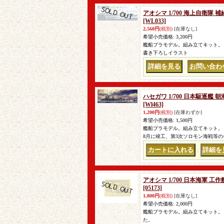
アオシマ 1/700 海上自衛隊
[WL033]
2,560円
(税別)
[在庫なし]
希望小売価格
:
3,200円
艦船プラモデル。組み立てキット。 
書き下ろしイラスト
｜
ハセガワ 1/700 日本駆逐艦
[Wl463]
1,200円
(税別)
[在庫わずか]
希望小売価格
:
1,500円
艦船プラモデル。組み立てキット。 
8月に竣工、第3次ソロモン海戦等
｜
アオシマ 1/700 日本海軍
[05173]
1,800円
(税別)
[在庫なし]
希望小売価格
:
2,000円
艦船プラモデル。組み立てキット。
た。