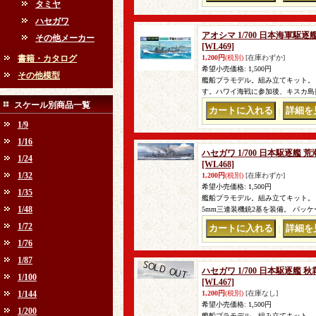
タミヤ
ハセガワ
アオシマ 1/700 日本海軍駆
その他メーカー
[WL469]
書籍・カタログ
1,200円
(税別)
[在庫わずか]
希望小売価格
:
1,500円
その他模型
艦船プラモデル。組み立てキット。
す。ハワイ海戦に参加後、キスカ島
スケール別商品一覧
｜
1/9
1/16
ハセガワ 1/700 日本駆逐艦
1/24
[WL468]
1/32
1,200円
(税別)
[在庫わずか]
希望小売価格
:
1,500円
1/35
艦船プラモデル。組み立てキット。 
1/48
5mm三連装機銃2基を装備。 パッ
1/72
｜
1/76
1/87
ハセガワ 1/700 日本駆逐艦
1/100
[WL467]
1/144
1,200円
(税別)
[在庫なし]
希望小売価格
:
1,500円
1/200
艦船プラモデル。組み立てキット。 