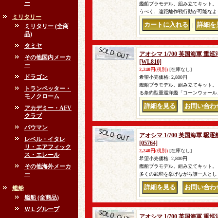
ー
艦船プラモデル。組み立てキット。 
うべく、遠距離作戦行動が可能なよ
ミリタリー
｜
ミリタリー (全商
品)
タミヤ
アオシマ 1/700 英国海軍 
その他国内メーカ
[WL810]
ー
2,240円
(税別)
[在庫なし]
ドラゴン
希望小売価格
:
2,800円
艦船プラモデル。組み立てキット。
トランペッター・
る条約型重巡洋艦「コーンウォール
モノクローム
｜
アカデミー・AFV
クラブ
バウマン
アオシマ 1/700 英国海軍
レベル・イタレ
[05764]
リ・エアフィック
2,240円
(税別)
[在庫なし]
ス・エレール
希望小売価格
:
2,800円
その他海外メーカ
艦船プラモデル。組み立てキット。 英国
ー
多くの武勲を挙げながら誰一人とし
艦船
｜
艦船 (全商品)
ＷＬグループ
アオシマ 1/700 英国海軍