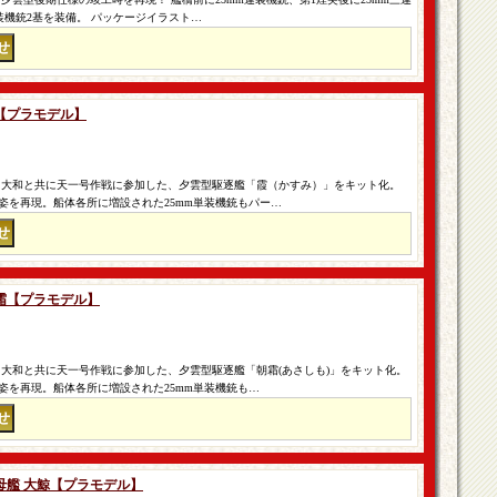
連装機銃2基を装備。 パッケージイラスト…
 霞【プラモデル】
 大和と共に天一号作戦に参加した、夕雲型駆逐艦「霞（かすみ）」をキット化。
姿を再現。船体各所に増設された25mm単装機銃もパー…
 朝霜【プラモデル】
 大和と共に天一号作戦に参加した、夕雲型駆逐艦「朝霜(あさしも)」をキット化。
姿を再現。船体各所に増設された25mm単装機銃も…
潜水母艦 大鯨【プラモデル】