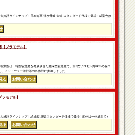
大好評ラインナップ！日本海軍 潜水母艦 大鯨 スタンダード仕様で登場!! 成型色は
 峯雲【プラモデル】
 朝潮型は、特型駆逐艦を発展させた艦隊型駆逐艦で、第3次ソロモン海戦等の各作
竣工し、ミッドウェー海戦等の各作戦に参加しました。…
｜
【プラモデル】
大好評ラインナップ！給油艦 速吸スタンダード仕様で登場!! 船体は一体成型です
｜