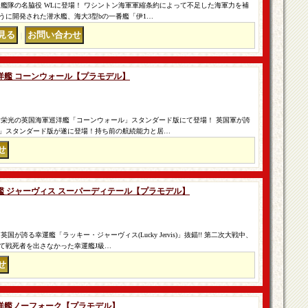
艦隊の名脇役 WLに登場！ ワシントン海軍軍縮条約によって不足した海軍力を補
うに開発された潜水艦、海大3型bの一番艦「伊1…
｜
重巡洋艦 コーンウォール【プラモデル】
 栄光の英国海軍巡洋艦「コーンウォール」スタンダード版にて登場！ 英国軍が誇
」スタンダード版が遂に登場！持ち前の航続能力と居…
 駆逐艦 ジャーヴィス スーパーディテール【プラモデル】
が誇る幸運艦「ラッキー・ジャーヴィス(Lucky Jervis)」抜錨!! 第二次大戦中、
て戦死者を出さなかった幸運艦J級…
 重巡洋艦ノーフォーク【プラモデル】