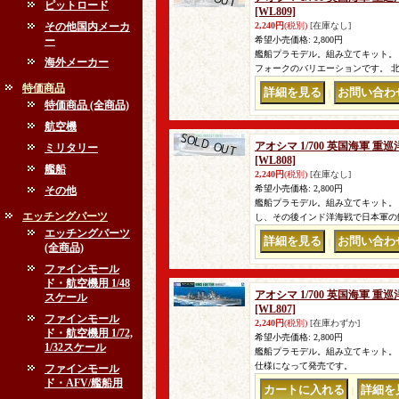
ピットロード
[WL809]
その他国内メーカ
2,240円
(税別)
[在庫なし]
ー
希望小売価格
:
2,800円
艦船プラモデル。組み立てキット。
海外メーカー
フォークのバリエーションです。 
特価商品
｜
特価商品 (全商品)
航空機
アオシマ 1/700 英国海軍
ミリタリー
[WL808]
艦船
2,240円
(税別)
[在庫なし]
希望小売価格
:
2,800円
その他
艦船プラモデル。組み立てキット。
エッチングパーツ
し、その後インド洋海戦で日本軍の
エッチングパーツ
｜
(全商品)
ファインモール
ド・航空機用 1/48
アオシマ 1/700 英国海軍 
スケール
[WL807]
ファインモール
2,240円
(税別)
[在庫わずか]
ド・航空機用 1/72,
希望小売価格
:
2,800円
1/32スケール
艦船プラモデル。組み立てキット。 
仕様になって発売です。
ファインモール
ド・AFV/艦船用
｜