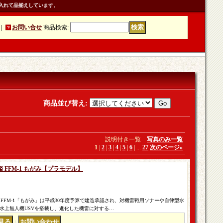
入れて品揃えしています。
｜
お問い合せ
商品検索
:
商品並び替え
:
説明付き一覧
写真のみ一覧
1
|
2
|
3
|
4
|
5
|
6
|
...
27
次のページ
»
衛艦 FFM-1 もがみ【プラモデル】
FFM-1「もがみ」は平成30年度予算で建造承認され、対機雷戦用ソナーや自律型水
用水上無人機USVを搭載し、進化した機雷に対する…
｜