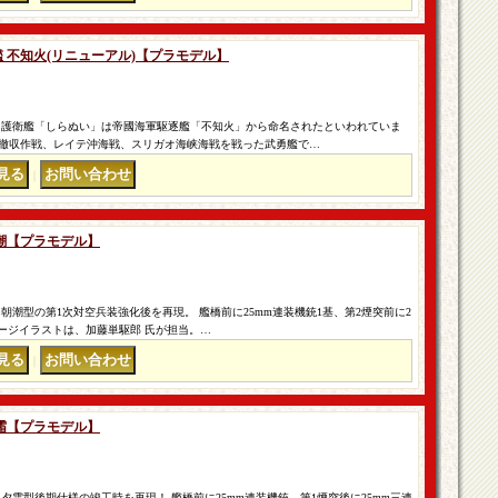
逐艦 不知火(リニューアル)【プラモデル】
 護衛艦「しらぬい」は帝國海軍駆逐艦「不知火」から命名されたといわれていま
撤収作戦、レイテ沖海戦、スリガオ海峡海戦を戦った武勇艦で…
｜
 荒潮【プラモデル】
朝潮型の第1次対空兵装強化後を再現。 艦橋前に25mm連装機銃1基、第2煙突前に2
ケージイラストは、加藤単駆郎 氏が担当。…
｜
 秋霜【プラモデル】
夕雲型後期仕様の竣工時を再現！ 艦橋前に25mm連装機銃、第1煙突後に25mm三連