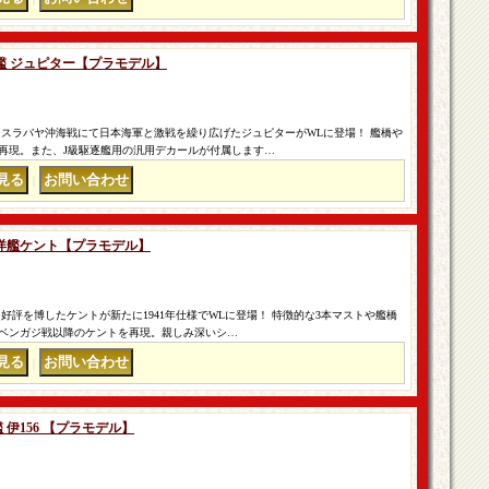
駆逐艦 ジュピター【プラモデル】
 スラバヤ沖海戦にて日本海軍と激戦を繰り広げたジュピターがWLに登場！ 艦橋や
再現。また、J級駆逐艦用の汎用デカールが付属します…
｜
重巡洋艦ケント【プラモデル】
好評を博したケントが新たに1941年仕様でWLに登場！ 特徴的な3本マストや艦橋
ベンガジ戦以降のケントを再現。親しみ深いシ…
｜
艦 伊156 【プラモデル】