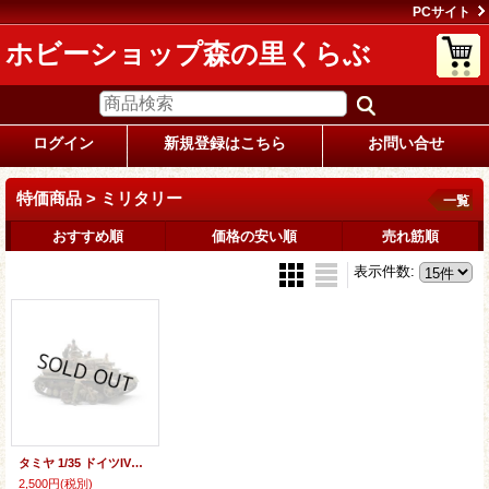
PCサイト
ホビーショップ森の里くらぶ
ログイン
新規登録はこちら
お問い合せ
特価商品 > ミリタリー
一覧
おすすめ順
価格の安い順
売れ筋順
表示件数
:
タミヤ 1/35 ドイツIV号戦車F型・伝令バイクセット"北アフリカ戦線"【プラモデル】 ＜特価 50%OFF＞
2,500円
(税別)