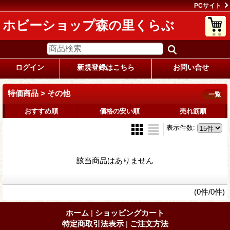
PCサイト
ホビーショップ森の里くらぶ
ログイン
新規登録はこちら
お問い合せ
特価商品 > その他
一覧
おすすめ順
価格の安い順
売れ筋順
表示件数
:
該当商品はありません
(0件/0件)
ホーム
|
ショッピングカート
特定商取引法表示
|
ご注文方法