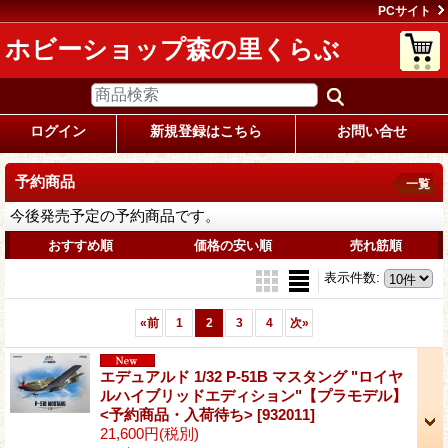
PCサイト
ホビーショップ森の里くらぶ
ログイン
新規登録はこちら
お問い合せ
予約商品
一覧
今後発売予定の予約商品です。
おすすめ順
価格の安い順
売れ筋順
表示件数
:
«
前
1
2
3
4
次
»
エデュアルド 1/32 P-51B マスタング "ロイヤ
ルハイブリッドエディション"【プラモデル】
<予約商品・入荷待ち>
[932011]
21,600円
(税別)