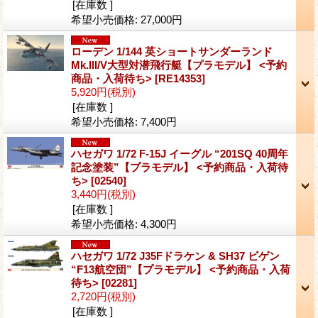
[在庫数 ]
希望小売価格
:
27,000円
ローデン 1/144 英ショートサンダーランド
Mk.III/V大型対潜飛行艇【プラモデル】 <予約
商品・入荷待ち>
[RE14353]
5,920円
(税別)
[在庫数 ]
希望小売価格
:
7,400円
ハセガワ 1/72 F-15J イーグル “201SQ 40周年
記念塗装”【プラモデル】 <予約商品・入荷待
ち>
[02540]
3,440円
(税別)
[在庫数 ]
希望小売価格
:
4,300円
ハセガワ 1/72 J35Fドラケン & SH37 ビゲン
“F13航空団”【プラモデル】 <予約商品・入荷
待ち>
[02281]
2,720円
(税別)
[在庫数 ]