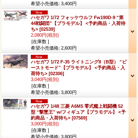
希望小売価格
:
3,400円
ハセガワ 1/72 フォッケウルフ Fw190D-9 “第
44戦闘団”【プラモデル】 <予約商品・入荷待
ち>
[02539]
2,080円
(税別)
[在庫数 ]
希望小売価格
:
2,600円
ハセガワ 1/72 F-35 ライトニングII（B型） “ビ
ーストモード”【プラモデル】 <予約商品・入
荷待ち>
[02306]
3,040円
(税別)
[在庫数 ]
希望小売価格
:
3,800円
ハセガワ 1/48 三菱 A6M5 零式艦上戦闘機 52
型 “撃墜王” w/フィギュア【プラモデル】 <予
約商品・入荷待ち>
[07569]
3,000円
(税別)
[在庫数 ]
希望小売価格
:
3,800円