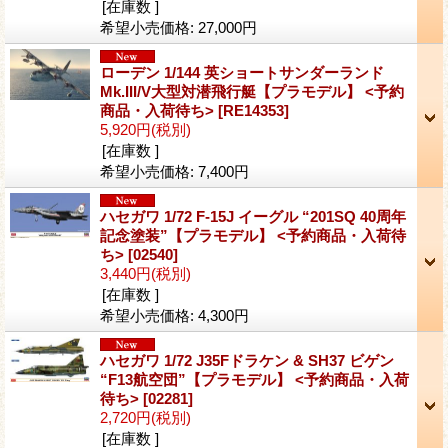
[在庫数 ]
希望小売価格
:
27,000円
ローデン 1/144 英ショートサンダーランド
Mk.III/V大型対潜飛行艇【プラモデル】 <予約
商品・入荷待ち>
[RE14353]
5,920円
(税別)
[在庫数 ]
希望小売価格
:
7,400円
ハセガワ 1/72 F-15J イーグル “201SQ 40周年
記念塗装”【プラモデル】 <予約商品・入荷待
ち>
[02540]
3,440円
(税別)
[在庫数 ]
希望小売価格
:
4,300円
ハセガワ 1/72 J35Fドラケン & SH37 ビゲン
“F13航空団”【プラモデル】 <予約商品・入荷
待ち>
[02281]
2,720円
(税別)
[在庫数 ]