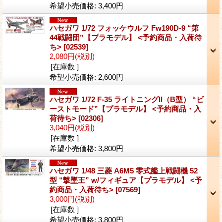
希望小売価格
:
3,400円
ハセガワ 1/72 フォッケウルフ Fw190D-9 “第
44戦闘団”【プラモデル】 <予約商品・入荷待
ち>
[02539]
2,080円
(税別)
[在庫数 ]
希望小売価格
:
2,600円
ハセガワ 1/72 F-35 ライトニングII（B型） “ビ
ーストモード”【プラモデル】 <予約商品・入
荷待ち>
[02306]
3,040円
(税別)
[在庫数 ]
希望小売価格
:
3,800円
ハセガワ 1/48 三菱 A6M5 零式艦上戦闘機 52
型 “撃墜王” w/フィギュア【プラモデル】 <予
約商品・入荷待ち>
[07569]
3,000円
(税別)
[在庫数 ]
希望小売価格
:
3,800円