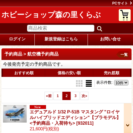
PCサイト
ホビーショップ森の里くらぶ
ログイン
新規登録はこちら
お問い合せ
予約商品 > 航空機予約商品
一覧
今後発売予定の予約商品です。
おすすめ順
価格の安い順
売れ筋順
表示件数
:
«
前
1
2
3
次
»
エデュアルド 1/32 P-51B マスタング "ロイヤ
ルハイブリッドエディション"【プラモデル】
<予約商品・入荷待ち>
[932011]
21,600円
(税別)