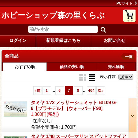
PCサイト
ホビーショップ森の里くらぶ
ログイン
新規登録はこちら
お問い合せ
全商品
一覧
おすすめ順
価格の安い順
売れ筋順
表示件数
:
...
...
«
前
1
6
7
8
404
次
»
タミヤ 1/72 メッサーシュミット Bf109 G-
6【プラモデル】
[ウォーバード90]
1,360円
(税別)
[在庫なし]
希望小売価格
:
1,700円
タミヤ 1/48 スーパーマリン スピットファイア