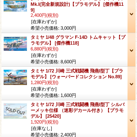
Mk.I(完全新規設計)【プラモデル】
[傑作機11
9]
2,400円
(税別)
[在庫わずか]
希望小売価格
:
3,000円
タミヤ 1/48 グラマン F-14D トムキャット【プ
ラモデル】
[傑作機118]
6,880円
(税別)
[在庫わずか]
希望小売価格
:
8,600円
タミヤ 1/72 川崎 三式戦闘機 飛燕I型丁【プラ
モデル】
[ウォーバードコレクション No.89]
1,280円
(税別)
[在庫わずか]
希望小売価格
:
1,600円
タミヤ 1/72 川崎 三式戦闘機 飛燕I型丁 シルバ
ーメッキ仕様 （迷彩デカール付き）【プラモ
デル】
[25420]
1,920円
(税別)
[在庫なし]
希望小売価格
:
2,400円