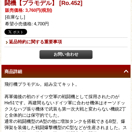
闘機【プラモデル】
[Ro.452]
販売価格
:
3,760円
(税別)
[在庫なし]
希望小売価格
:
4,700円
返品特約に関する重要事項
商品詳細
飛行機プラモデル。組み立てキット。
再軍備後の初のドイツ空軍の戦闘機として採用されたのが
He51です。再建間もないドイツ軍に合わせ機体はオーソドッ
クスなハブ張り機体で武装も第一次大戦と変わらない機銃2丁
と全体的には保守的でした。
通常の戦闘機型のA型の他に増加タンクを搭載できるB型、爆
弾架を装備した戦闘爆撃機型のC型などが生産されました。ス