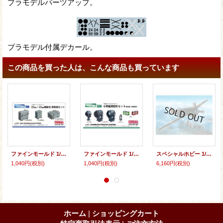
プラモデルパーツアップ。
プラモデル付属デカール。
この商品を買った人は、こんな商品も買っています
ファインモールド 1/700 25mm・13mm機銃用 弾薬箱セット【プラモデル】
ファインモールド 1/350 小型艦探照灯セット(駆逐艦・小艦艇用)【プラモデル】
スペシャルホビー 1/32 ルーマニア・IAR.81C迎撃戦闘機【プラモデル】
1,040円
(税別)
1,040円
(税別)
6,160円
(税別)
ホーム
|
ショッピングカート