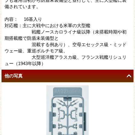
プも運用当初から防盾未装備型と並行して、主に大型艦に装
備されています。
内容： 16基入り
対応艦：主に大戦中における米軍の大型艦
戦艦ノースカロライナ級以降（未搭載時期や初
期搭載艦で防盾未装備型と
混載する例あり）、空母エセックス級・ミッド
ウェー級、重巡ボルチモア級、
大型巡洋艦アラスカ級、フランス戦艦リシュリ
ュー（1943年以降）
他の写真