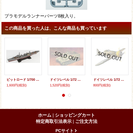
プラモデルランナーパーツ8枚入り。
この商品を買った人は、こんな商品も買っています
ピットロード 1/700 日本海軍 橘型駆逐艦 橘(フルハルパーツ付)【プラモデル】
ドイツレベル 1/72 ドイツ Sd.Kfz.164ナースホルン【プラモデル】
ドイツレベル 1/72 マッキ MC.200サエッタ 【プラモデル】
1,600円
(税別)
1,520円
(税別)
800円
(税別)
ホーム
|
ショッピングカート
特定商取引法表示
|
ご注文方法
PCサイト