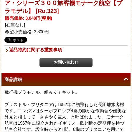
ア・シリーズ３００旅客機モナーク航空【プ
ラモデル】
[Ro.323]
販売価格
:
3,040円
(税別)
[在庫なし]
希望小売価格
:
3,800円
返品特約に関する重要事項
商品詳細
飛行機プラモデル。組み立てキット。
ブリストル・ブリタニアは1952年に初飛行した長距離旅客機
です。エンジンはターボプロップ4発の静かな作動音や優美な
外見と相まって「ささやく巨人」と呼ばれました。モナーク
航空は1967年に設立されたイギリス・欧州間の定期便を持つ
航空会社です。設立時から9年間、8機のブリタニアを用いて