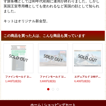
ず旅客機としては80年代初期に運用が終わりました。しかし
英国王室専用機としても使われるなど英国の顔として知られ
ました。
キットはオリジナル新金型。
この商品を買った人は、こんな商品も買っています
ファインモールド 1/48 零戦用20mm機銃＆ピトー管セット【プラモデル用パーツ】
ファインモールド 1/48 帝国海軍 零式艦上戦闘機五二型（中島製）【プラモデル】
エデュアルド 1/48 F6F-5 後期型 プロフィパック【プラモデル】
1,440円
(税別)
3,600円
(税別)
6,400円
(税別)
ホーム
|
ショッピングカート