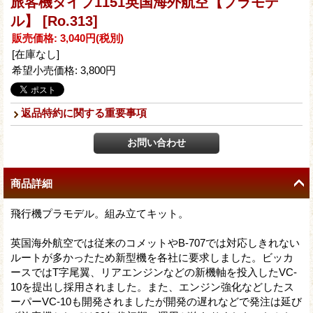
旅客機タイプ1151英国海外航空【プラモデ
ル】
[Ro.313]
販売価格
:
3,040円
(税別)
[在庫なし]
希望小売価格
:
3,800円
返品特約に関する重要事項
商品詳細
飛行機プラモデル。組み立てキット。
英国海外航空では従来のコメットやB-707では対応しきれない
ルートが多かったため新型機を各社に要求しました。ビッカ
ースではT字尾翼、リアエンジンなどの新機軸を投入したVC-
10を提出し採用されました。また、エンジン強化などしたス
ーパーVC-10も開発されましたが開発の遅れなどで発注は延び