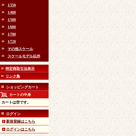
1/350
1/400
1/500
1/600
1/700
1/720
その他スケール
スケールモデル以外
特定商取引法表示
リンク集
ショッピングカート
カートの中身
カートは空です。
ログイン
新規登録はこちら
ログインはこちら