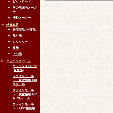
ピットロード
その他国内メーカ
ー
海外メーカー
特価商品
特価商品 (全商品)
航空機
ミリタリー
艦船
その他
エッチングパーツ
エッチングパーツ
(全商品)
ファインモール
ド・航空機用 1/48
スケール
ファインモール
ド・航空機用 1/72,
1/32スケール
ファインモール
ド・AFV/艦船用