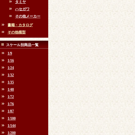
タミヤ
ハセガワ
その他メーカー
書籍・カタログ
その他模型
スケール別商品一覧
1/9
1/16
1/24
1/32
1/35
1/48
1/72
1/76
1/87
1/100
1/144
1/200