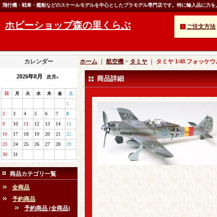
飛行機・戦車・艦船などのスケールモデルを中心としたプラモデル専門店です。特に輸入品に力を
ホビーショップ森の里くらぶ
ご注文方法
カレンダー
ホーム
｜
航空機
>
タミヤ
｜
タミヤ 1/48 フォッケ
2026年8月
次月»
商品詳細
日
月
火
水
木
金
土
1
2
3
4
5
6
7
8
9
10
11
12
13
14
15
16
17
18
19
20
21
22
23
24
25
26
27
28
29
30
31
商品カテゴリ一覧
全商品
予約商品
予約商品 (全商品)