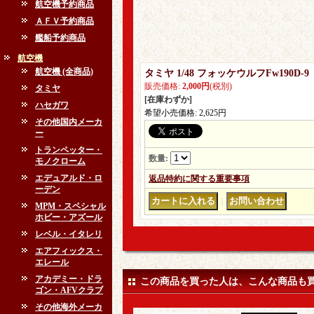
航空機予約商品
ＡＦＶ予約商品
艦船予約商品
航空機
航空機 (全商品)
タミヤ 1/48 フォッケウルフFw190D
販売価格
:
2,000円
(税別)
タミヤ
[在庫わずか]
ハセガワ
希望小売価格
:
2,625円
その他国内メーカ
ー
トランペッター・
数量
:
モノクローム
エデュアルド・ロ
返品特約に関する重要事項
ーデン
｜
MPM・スペシャル
ホビー・アズール
レベル・イタレリ
エアフィックス・
エレール
アカデミー・ドラ
この商品を買った人は、こんな商品も
ゴン・AFVクラブ
その他海外メーカ