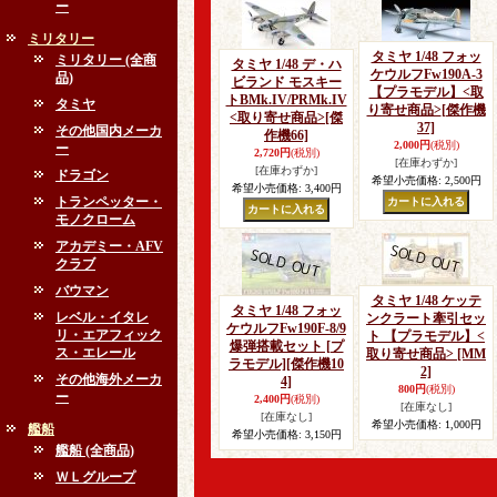
ー
ミリタリー
タミヤ 1/48 フォッ
ミリタリー (全商
タミヤ 1/48 デ・ハ
ケウルフFw190A-3
品)
ビランド モスキー
【プラモデル】<取
トBMk.IV/PRMk.IV
タミヤ
り寄せ商品>
[傑作機
<取り寄せ商品>
[傑
37]
その他国内メーカ
作機66]
2,000円
(税別)
ー
2,720円
(税別)
[在庫わずか]
[在庫わずか]
ドラゴン
希望小売価格
:
2,500円
希望小売価格
:
3,400円
トランペッター・
モノクローム
アカデミー・AFV
クラブ
バウマン
タミヤ 1/48 ケッテ
タミヤ 1/48 フォッ
レベル・イタレ
ンクラート牽引セッ
ケウルフFw190F-8/9
リ・エアフィック
ト 【プラモデル】<
爆弾搭載セット [プ
ス・エレール
取り寄せ商品>
[MM
ラモデル]
[傑作機10
2]
その他海外メーカ
4]
800円
(税別)
ー
2,400円
(税別)
[在庫なし]
[在庫なし]
希望小売価格
:
1,000円
艦船
希望小売価格
:
3,150円
艦船 (全商品)
ＷＬグループ