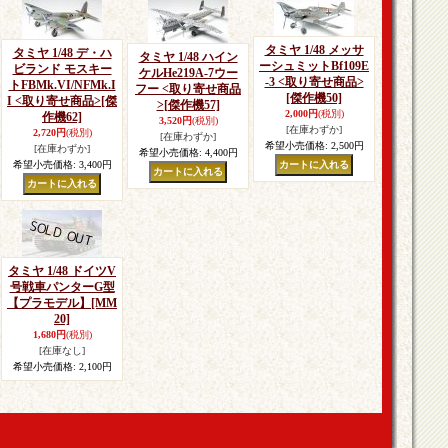
タミヤ 1/48 メッサ
タミヤ 1/48 デ・ハ
タミヤ 1/48 ハイン
ーシュミットBf109E
ビランド モスキー
ケルHe219A-7ウー
-3 <取り寄せ商品>
トFBMk.VI/NFMk.I
フー <取り寄せ商品
[傑作機50]
I <取り寄せ商品>
[傑
>
[傑作機57]
2,000円
(税別)
作機62]
3,520円
(税別)
[在庫わずか]
2,720円
(税別)
[在庫わずか]
希望小売価格
:
2,500円
[在庫わずか]
希望小売価格
:
4,400円
希望小売価格
:
3,400円
タミヤ 1/48 ドイツV
号戦車パンターG型
【プラモデル】
[MM
20]
1,680円
(税別)
[在庫なし]
希望小売価格
:
2,100円