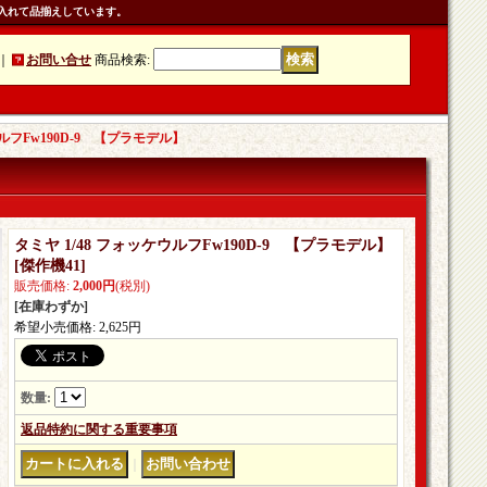
入れて品揃えしています。
｜
お問い合せ
商品検索
:
ウルフFw190D-9 【プラモデル】
タミヤ 1/48 フォッケウルフFw190D-9 【プラモデル】
[
傑作機41
]
販売価格
:
2,000円
(税別)
[在庫わずか]
希望小売価格
:
2,625円
数量
:
返品特約に関する重要事項
｜