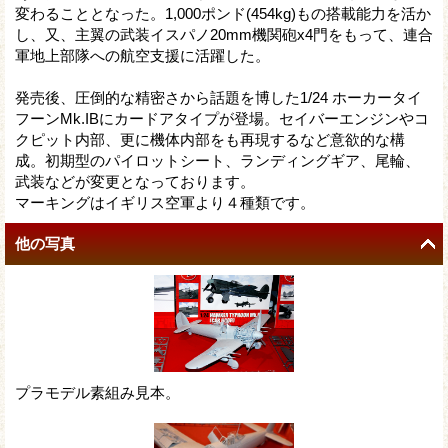
変わることとなった。1,000ポンド(454kg)もの搭載能力を活か
し、又、主翼の武装イスパノ20mm機関砲x4門をもって、連合
軍地上部隊への航空支援に活躍した。
発売後、圧倒的な精密さから話題を博した1/24 ホーカータイ
フーンMk.IBにカードアタイプが登場。セイバーエンジンやコ
クピット内部、更に機体内部をも再現するなど意欲的な構
成。初期型のパイロットシート、ランディングギア、尾輪、
武装などが変更となっております。
マーキングはイギリス空軍より４種類です。
他の写真
プラモデル素組み見本。