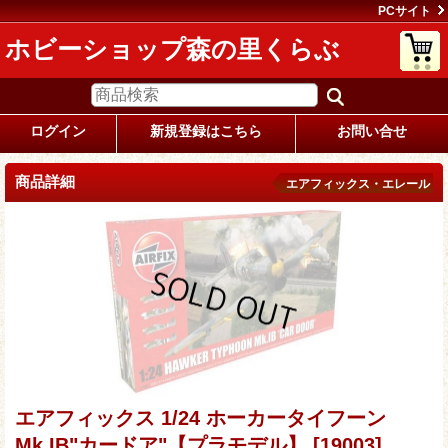
PCサイト
ホビーショップ森の里くらぶ
ログイン
新規登録はこちら
お問い合せ
商品詳細
エアフィックス・エレール
エアフィックス 1/24 ホーカータイフーン
Mk.IB"カードア"【プラモデル】
[19003]