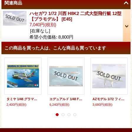
関連商品
ハセガワ 1/72 川西 H8K2 二式大型飛行艇 12型
【プラモデル】
[
E45
]
7,040円
(税別)
[在庫なし]
希望小売価格
:
8,800円
この商品を買った人は、こんな商品も買っています
タミヤ 1/48 グラマン FM-1 ワイルドキャット／マートレット Mk.V【プラモデル】
エデュアルド 1/48 F4F-4 ワイルドキャット 初期型 プロフィパック【プラモデル】
AZモデル 1/72 フィゼラー Fi167 襲来【プラモデル】
2,400円
(税別)
6,240円
(税別)
3,680円
(税別)