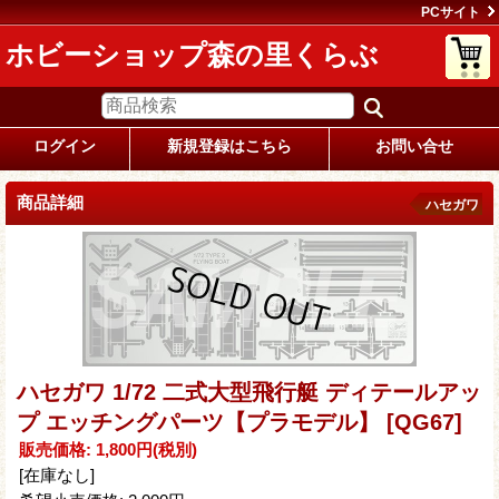
PCサイト
ホビーショップ森の里くらぶ
ログイン
新規登録はこちら
お問い合せ
商品詳細
ハセガワ
ハセガワ 1/72 二式大型飛行艇 ディテールアッ
プ エッチングパーツ【プラモデル】
[QG67]
販売価格
:
1,800円
(税別)
[在庫なし]