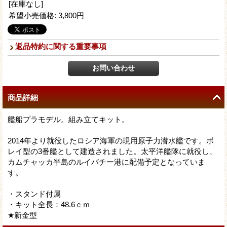
[在庫なし]
希望小売価格
:
3,800円
返品特約に関する重要事項
商品詳細
艦船プラモデル。組み立てキット。
2014年より就役したロシア海軍の現用原子力潜水艦です。ボ
レイ型の3番艦として建造されました。太平洋艦隊に就役し、
カムチャッカ半島のルイバチー港に配備予定となっていま
す。
・スタンド付属
・キット全長：48.6ｃｍ
★新金型