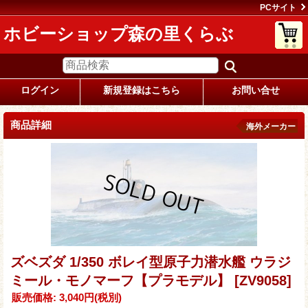
PCサイト
ホビーショップ森の里くらぶ
ログイン
新規登録はこちら
お問い合せ
商品詳細
海外メーカー
ズベズダ 1/350 ボレイ型原子力潜水艦 ウラジ
ミール・モノマーフ【プラモデル】
[ZV9058]
販売価格
:
3,040円
(税別)