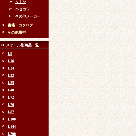
タミヤ
ハセガワ
その他メーカー
書籍・カタログ
その他模型
スケール別商品一覧
1/9
1/16
1/24
1/32
1/35
1/48
1/72
1/76
1/87
1/100
1/144
1/200