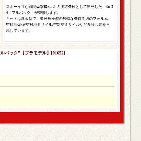
スホーイ社が戦闘爆撃機Su-24の後継機種として開発した、Su-3
4「フルバック」が登場します。
キットは新金型で、並列複座型の独特な機首周辺のフォルム、
空対地爆弾/空対地ミサイル/空対空ミサイルなど多種兵装を再
現しています。
4”フルバック”【プラモデル】
[
01652
]