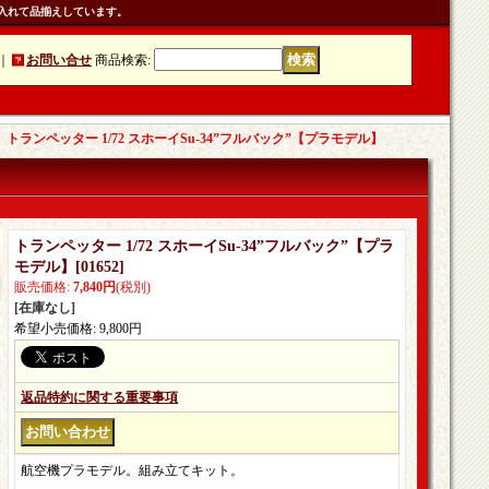
入れて品揃えしています。
｜
お問い合せ
商品検索
:
｜
トランペッター 1/72 スホーイSu-34”フルバック”【プラモデル】
トランペッター 1/72 スホーイSu-34”フルバック”【プラ
モデル】
[
01652
]
販売価格
:
7,840円
(税別)
[在庫なし]
希望小売価格
:
9,800円
返品特約に関する重要事項
航空機プラモデル。組み立てキット。