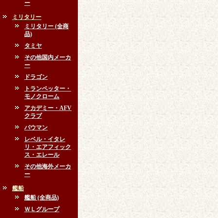
ー
ミリタリー
ミリタリー (全商
品)
タミヤ
その他国内メーカ
ー
ドラゴン
トランペッター・
モノクローム
アカデミー・AFV
クラブ
バウマン
レベル・イタレ
リ・エアフィック
ス・エレール
その他海外メーカ
ー
艦船
艦船 (全商品)
ＷＬグループ