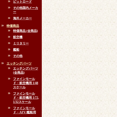
ピットロード
その他国内メーカ
ー
海外メーカー
特価商品
特価商品 (全商品)
航空機
ミリタリー
艦船
その他
エッチングパーツ
エッチングパーツ
(全商品)
ファインモール
ド・航空機用 1/48
スケール
ファインモール
ド・航空機用 1/72,
1/32スケール
ファインモール
ド・AFV/艦船用