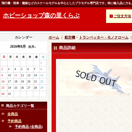
飛行機・戦車・艦船などのスケールモデルを中心としたプラモデル専門店です。特に輸入品に力を
ホビーショップ森の里くらぶ
ご注文方法
カレンダー
ホーム
｜
航空機
>
トランペッター・モノクローム
2026年8月
次月»
商品詳細
日
月
火
水
木
金
土
1
2
3
4
5
6
7
8
9
10
11
12
13
14
15
16
17
18
19
20
21
22
23
24
25
26
27
28
29
30
31
商品カテゴリ一覧
全商品
予約商品
予約商品 (全商品)