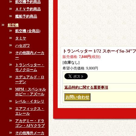
航空機予約商品
ＡＦＶ予約商品
艦船予約商品
航空機
航空機 (全商品)
タミヤ
ハセガワ
トランペッター 1/72 スホーイSu-3
その他国内メーカ
販売価格
:
7,840円
(税別)
ー
[在庫なし]
トランペッター・
希望小売価格
:
9,800円
モノクローム
エデュアルド・ロ
ーデン
返品特約に関する重要事項
MPM・スペシャル
ホビー・アズール
レベル・イタレリ
エアフィックス・
エレール
アカデミー・ドラ
ゴン・AFVクラブ
その他海外メーカ