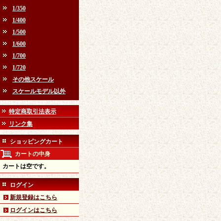
1/350
1/400
1/500
1/600
1/700
1/720
その他スケール
スケールモデル以外
特定商取引法表示
リンク集
ショッピングカート
カートの中身
カートは空です。
ログイン
新規登録はこちら
ログインはこちら