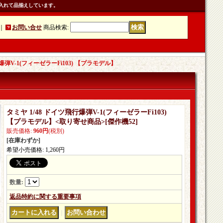
入れて品揃えしています。
｜
お問い合せ
商品検索
:
爆弾V-1(フィーゼラーFi103) 【プラモデル】
タミヤ 1/48 ドイツ飛行爆弾V-1(フィーゼラーFi103)
【プラモデル】<取り寄せ商品>
[
傑作機52
]
販売価格
:
960円
(税別)
[在庫わずか]
希望小売価格
:
1,260円
数量
:
返品特約に関する重要事項
｜