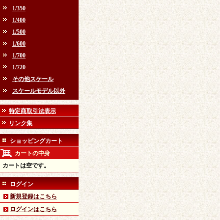
1/350
1/400
1/500
1/600
1/700
1/720
その他スケール
スケールモデル以外
特定商取引法表示
リンク集
ショッピングカート
カートの中身
カートは空です。
ログイン
新規登録はこちら
ログインはこちら