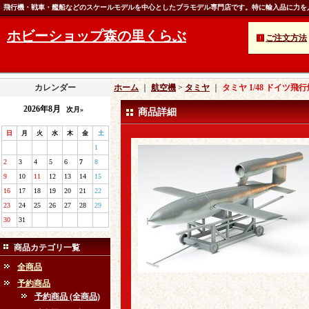
飛行機・戦車・艦船などのスケールモデルを中心としたプラモデル専門店です。特に輸入品に力を
ホビーショップ森の里くらぶ
ご注文方法
カレンダー
ホーム
｜
航空機
>
タミヤ
｜
タミヤ 1/48 ドイツ飛行
2026年8月
次月»
商品詳細
日
月
火
水
木
金
土
1
2
3
4
5
6
7
8
9
10
11
12
13
14
15
16
17
18
19
20
21
22
23
24
25
26
27
28
29
30
31
商品カテゴリ一覧
全商品
予約商品
予約商品 (全商品)