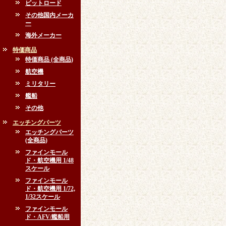
ピットロード
その他国内メーカ
ー
海外メーカー
特価商品
特価商品 (全商品)
航空機
ミリタリー
艦船
その他
エッチングパーツ
エッチングパーツ
(全商品)
ファインモール
ド・航空機用 1/48
スケール
ファインモール
ド・航空機用 1/72,
1/32スケール
ファインモール
ド・AFV/艦船用