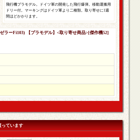
飛行機プラモデル。ドイツ軍の開発した飛行爆弾。移動運搬用
ドリー付。マーキングはドイツ軍より二種類。取り寄せに1週
間ほどかかります。
ーゼラーFi103) 【プラモデル】<取り寄せ商品>
[
傑作機52
]
買っています