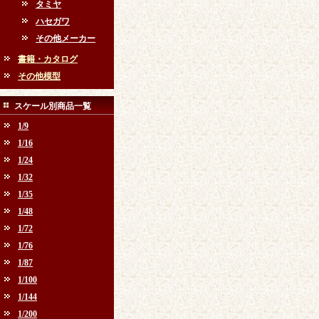
タミヤ
ハセガワ
その他メーカー
書籍・カタログ
その他模型
スケール別商品一覧
1/9
1/16
1/24
1/32
1/35
1/48
1/72
1/76
1/87
1/100
1/144
1/200