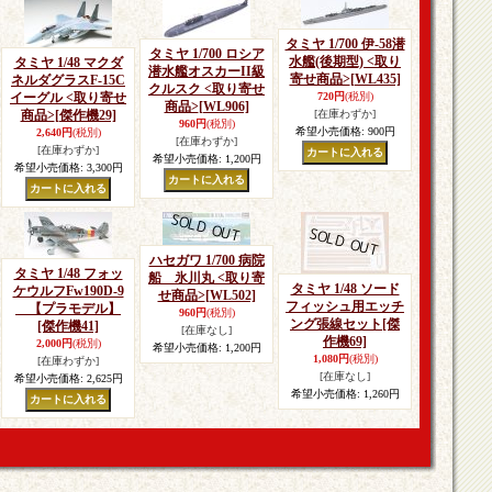
タミヤ 1/700 伊-58潜
タミヤ 1/700 ロシア
水艦(後期型) <取り
タミヤ 1/48 マクダ
潜水艦オスカーII級
寄せ商品>
[WL435]
ネルダグラスF-15C
クルスク <取り寄せ
イーグル <取り寄せ
720円
(税別)
商品>
[WL906]
商品>
[傑作機29]
[在庫わずか]
960円
(税別)
希望小売価格
:
900円
2,640円
(税別)
[在庫わずか]
[在庫わずか]
希望小売価格
:
1,200円
希望小売価格
:
3,300円
ハセガワ 1/700 病院
タミヤ 1/48 フォッ
船 氷川丸 <取り寄
タミヤ 1/48 ソード
ケウルフFw190D-9
せ商品>
[WL502]
フィッシュ用エッチ
【プラモデル】
960円
(税別)
ング張線セット
[傑
[傑作機41]
[在庫なし]
作機69]
2,000円
(税別)
希望小売価格
:
1,200円
1,080円
(税別)
[在庫わずか]
[在庫なし]
希望小売価格
:
2,625円
希望小売価格
:
1,260円