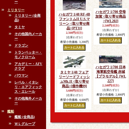
ー
ミリタリー
ハセガワ 1/700 空母
ハセガワ 1/48 RF-4B
ミリタリー (全商
加賀 <取り寄せ商品
ファントムII U.S.マ
品)
>
[WL202]
リーン <取り寄せ商
2,240円
(税別)
タミヤ
品>
[PT31]
[在庫わずか]
2,560円
(税別)
その他国内メーカ
希望小売価格
:
2,800円
[在庫わずか]
ー
希望小売価格
:
3,200円
ドラゴン
トランペッター・
モノクローム
アカデミー・AFV
ハセガワ 1/700 日本
クラブ
海軍航空母艦 赤城
タミヤ 1/48 フェア
バウマン
【プラモデル】
[WL
リーソードフィッシ
227]
ュMk.II <取り寄せ
レベル・イタレ
2,240円
(税別)
商品>
[傑作機99]
リ・エアフィック
[在庫わずか]
3,680円
(税別)
ス・エレール
希望小売価格
:
2,800円
[在庫わずか]
その他海外メーカ
希望小売価格
:
4,600円
ー
艦船
艦船 (全商品)
ＷＬグループ