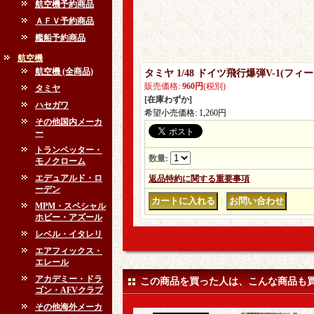
航空機予約商品
ＡＦＶ予約商品
艦船予約商品
航空機
航空機 (全商品)
タミヤ 1/48 ドイツ飛行爆弾V-1(フィ
販売価格
:
960円
(税別)
タミヤ
[在庫わずか]
ハセガワ
希望小売価格
:
1,260円
その他国内メーカ
ー
トランペッター・
数量
:
モノクローム
エデュアルド・ロ
返品特約に関する重要事項
ーデン
｜
MPM・スペシャル
ホビー・アズール
レベル・イタレリ
エアフィックス・
エレール
アカデミー・ドラ
この商品を買った人は、こんな商品も
ゴン・AFVクラブ
その他海外メーカ