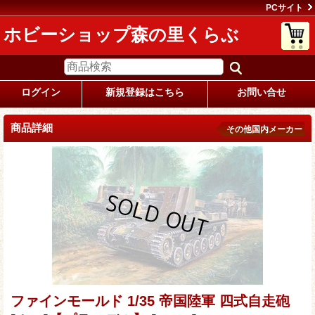
PCサイト
ホビーショップ森の里くらぶ
ログイン
新規登録はこちら
お問い合せ
商品詳細
その他国内メーカー
ファインモールド 1/35 帝国陸軍 四式自走砲