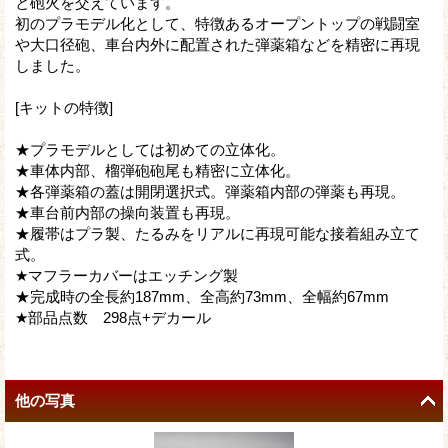
と砲火を交えています。
初のプラモデル化として、特徴あるオープントップの戦闘室
や大口径砲、車台内外に配置された弾薬箱などを精密に再現
しました。
[キットの特徴]
★プラモデルとしては初めての立体化。
★車体内部、榴弾砲砲尾も精密に立体化。
★各弾薬箱の蓋は開閉選択式。弾薬箱内部の弾薬も再現。
★車台前内部の操向装置も再現。
★履帯はプラ製、たるみをリアルに再現可能な接着組み立て
式。
★マフラーカバーはエッチング製
★完成時の全長約187mm、全高約73mm、全幅約67mm
★部品点数 298点+デカール
他の写真