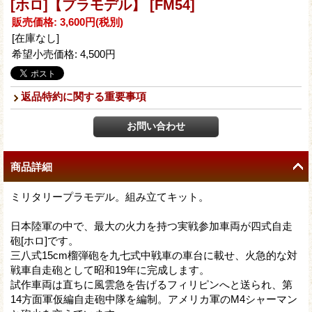
[ホロ]【プラモデル】
[FM54]
販売価格
:
3,600円
(税別)
[在庫なし]
希望小売価格
:
4,500円
返品特約に関する重要事項
商品詳細
ミリタリープラモデル。組み立てキット。
日本陸軍の中で、最大の火力を持つ実戦参加車両が四式自走
砲[ホロ]です。
三八式15cm榴弾砲を九七式中戦車の車台に載せ、火急的な対
戦車自走砲として昭和19年に完成します。
試作車両は直ちに風雲急を告げるフィリピンへと送られ、第
14方面軍仮編自走砲中隊を編制。アメリカ軍のM4シャーマン