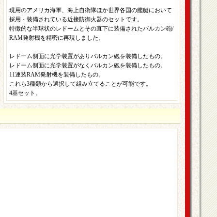
現用のアメリカ海軍、海上自衛隊ほか世界各国の艦艇において
採用・装備されている近接防御火器のセットです。
特徴的な半球状のレドームとその直下に装備されたバルカン砲/
RAM発射機を精密に再現しました。
レドーム側面に光学装置がありバルカン砲を装備したもの。
レドーム側面に光学装置がなくバルカン砲を装備したもの。
11連装RAM発射機を装備したもの。
これら3種類から選択して組み立てることが可能です。
4基セット。