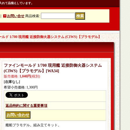
入れて品揃えしています。
｜
お問い合せ
商品検索
:
ルド 1/700 現用艦 近接防御火器システム (CIWS)【プラモデル】
ファインモールド 1/700 現用艦 近接防御火器システム
(CIWS)【プラモデル】
[
WA34
]
販売価格
:
1,040円
(税別)
[在庫なし]
希望小売価格
:
1,300円
返品特約に関する重要事項
艦船プラモデル。組み立てキット。