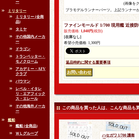
ー
(画像を
プラモデルランナーパーツ。上記ランナーが
ミリタリー
ミリタリー (全商
品)
ファインモールド 1/700 現用艦 近接
タミヤ
販売価格
:
1,040円
(税別)
その他国内メーカ
[在庫なし]
ー
希望小売価格
:
1,300円
ドラゴン
トランペッター・
モノクローム
返品特約に関する重要事項
アカデミー・AFV
クラブ
バウマン
レベル・イタレ
リ・エアフィック
ス・エレール
その他海外メーカ
この商品を買った人は、こんな商品も
ー
艦船
艦船 (全商品)
ＷＬグループ
ハセガワ 1/700 護衛