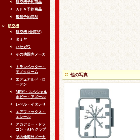
航空機予約商品
ＡＦＶ予約商品
艦船予約商品
航空機
航空機 (全商品)
タミヤ
ハセガワ
その他国内メーカ
ー
トランペッター・
モノクローム
他の写真
エデュアルド・ロ
ーデン
MPM・スペシャル
ホビー・アズール
レベル・イタレリ
エアフィックス・
エレール
アカデミー・ドラ
ゴン・AFVクラブ
その他海外メーカ