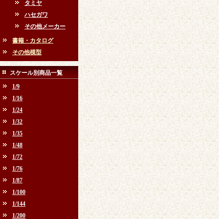
タミヤ
ハセガワ
その他メーカー
書籍・カタログ
その他模型
スケール別商品一覧
1/9
1/16
1/24
1/32
1/35
1/48
1/72
1/76
1/87
1/100
1/144
1/200