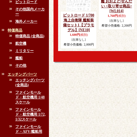
艦 おおよど/せんだ
ピットロード
い <取り寄せ商品>
その他国内メーカ
[WL014]
ー
ピットロード 1/700
1,760円
(税別)
海上自衛隊 艦船装
[在庫なし]
海外メーカー
備セット1【プラモ
希望小売価格
:
2,200円
デル】
[NE10]
特価商品
1,600円
(税別)
特価商品 (全商品)
[在庫なし]
航空機
希望小売価格
:
2,000円
ミリタリー
艦船
その他
エッチングパーツ
エッチングパーツ
(全商品)
ファインモール
ド・航空機用 1/48
スケール
ファインモール
ド・航空機用 1/72,
1/32スケール
ファインモール
ド・AFV/艦船用