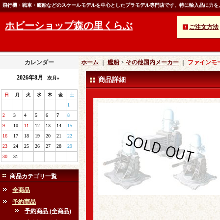
飛行機・戦車・艦船などのスケールモデルを中心としたプラモデル専門店です。特に輸入品に力を
ホビーショップ森の里くらぶ
ご注文方法
カレンダー
ホーム
｜
艦船
>
その他国内メーカー
｜
ファインモー
2026年8月
次月»
商品詳細
日
月
火
水
木
金
土
1
2
3
4
5
6
7
8
9
10
11
12
13
14
15
16
17
18
19
20
21
22
23
24
25
26
27
28
29
30
31
商品カテゴリ一覧
全商品
予約商品
予約商品 (全商品)