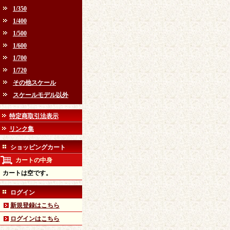
1/350
1/400
1/500
1/600
1/700
1/720
その他スケール
スケールモデル以外
特定商取引法表示
リンク集
ショッピングカート
カートの中身
カートは空です。
ログイン
新規登録はこちら
ログインはこちら