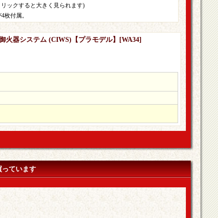
クリックすると大きく見られます)
4枚付属。
防御火器システム (CIWS)【プラモデル】
[
WA34
]
買っています