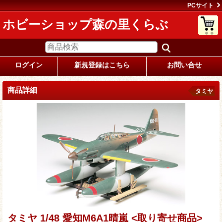
PCサイト
ホビーショップ森の里くらぶ
ログイン
新規登録はこちら
お問い合せ
商品詳細
タミヤ
タミヤ 1/48 愛知M6A1晴嵐 <取り寄せ商品>