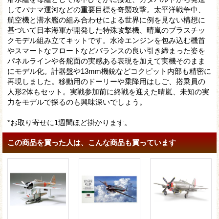
してパナマ運河などの重要目標を奇襲攻撃。太平洋戦争中、
航空機と潜水艦の組み合わせによる世界に例を見ない構想に
基づいて日本海軍が開発した特殊攻撃機、晴嵐のプラスチッ
クモデル組み立てキットです。水冷エンジンを包み込む機首
やスマートなフロートなどバランスの良い引き締まった姿を
パネルラインや各舵面の実感ある表現を加えて実機そのまま
にモデル化。計器盤や13mm機銃などコクピット内部も精密に
再現しました。移動用のドーリーや乗降用はしご、搭乗員の
人形2体もセット。実戦参加前に終戦を迎えた晴嵐、未知の実
力をモデルで探るのも興味深いでしょう。
*お取り寄せに1週間ほど掛かります。
この商品を買った人は、こんな商品も買っています