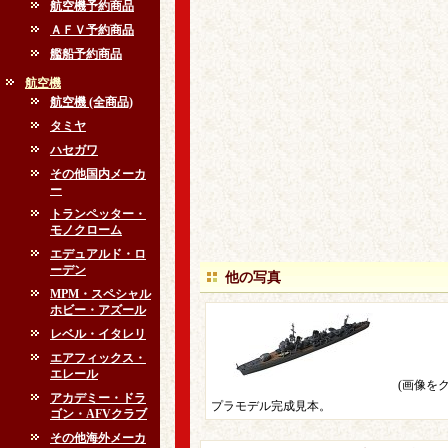
航空機予約商品
ＡＦＶ予約商品
艦船予約商品
航空機
航空機 (全商品)
タミヤ
ハセガワ
その他国内メーカ
ー
トランペッター・
モノクローム
エデュアルド・ロ
ーデン
他の写真
MPM・スペシャル
ホビー・アズール
レベル・イタレリ
エアフィックス・
エレール
(画像を
アカデミー・ドラ
プラモデル完成見本。
ゴン・AFVクラブ
その他海外メーカ