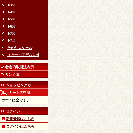
1/350
1/400
1/500
1/600
1/700
1/720
その他スケール
スケールモデル以外
特定商取引法表示
リンク集
ショッピングカート
カートの中身
カートは空です。
ログイン
新規登録はこちら
ログインはこちら