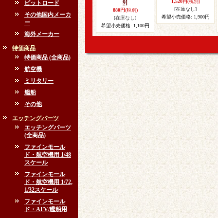
1,520円
(税別)
9]
ピットロード
[在庫なし]
880円
(税別)
その他国内メーカ
希望小売価格
:
1,900円
[在庫なし]
ー
希望小売価格
:
1,100円
海外メーカー
特価商品
特価商品 (全商品)
航空機
ミリタリー
艦船
その他
エッチングパーツ
エッチングパーツ
(全商品)
ファインモール
ド・航空機用 1/48
スケール
ファインモール
ド・航空機用 1/72,
1/32スケール
ファインモール
ド・AFV/艦船用