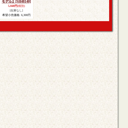
モデル】
[SH48140]
5,040円
(税別)
[在庫なし]
希望小売価格
:
6,300円