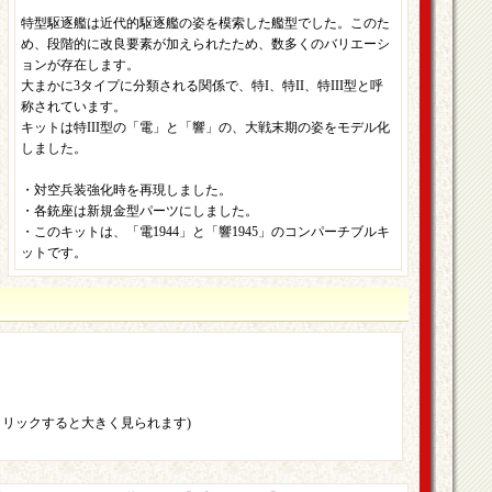
特型駆逐艦は近代的駆逐艦の姿を模索した艦型でした。このた
め、段階的に改良要素が加えられたため、数多くのバリエーシ
ョンが存在します。
大まかに3タイプに分類される関係で、特I、特II、特III型と呼
称されています。
キットは特III型の「電」と「響」の、大戦末期の姿をモデル化
しました。
・対空兵装強化時を再現しました。
・各銃座は新規金型パーツにしました。
・このキットは、「電1944」と「響1945」のコンパーチブルキ
ットです。
クリックすると大きく見られます)