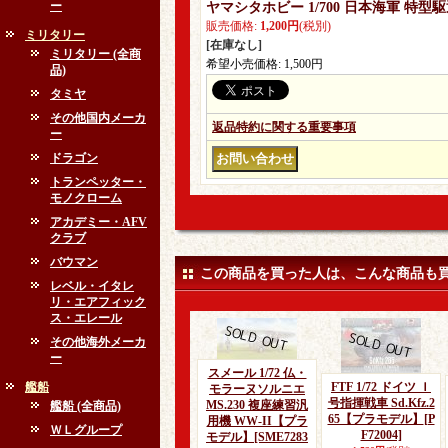
ー
ヤマシタホビー 1/700 日本海軍 特型駆逐
販売価格
:
1,200円
(税別)
ミリタリー
[在庫なし]
ミリタリー (全商
希望小売価格
:
1,500円
品)
タミヤ
その他国内メーカ
返品特約に関する重要事項
ー
ドラゴン
トランペッター・
モノクローム
アカデミー・AFV
クラブ
バウマン
この商品を買った人は、こんな商品も
レベル・イタレ
リ・エアフィック
ス・エレール
その他海外メーカ
ー
スメール 1/72 仏・
艦船
FTF 1/72 ドイツ Ｉ
モラーヌソルニエ
号指揮戦車 Sd.Kfz.2
MS.230 複座練習汎
艦船 (全商品)
65【プラモデル】
[P
用機 WW-II【プラ
ＷＬグループ
F72004]
モデル】
[SME7283