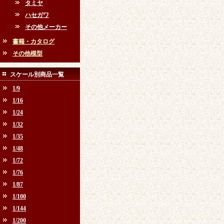
タミヤ
ハセガワ
その他メーカー
書籍・カタログ
その他模型
スケール別商品一覧
1/9
1/16
1/24
1/32
1/35
1/48
1/72
1/76
1/87
1/100
1/144
1/200