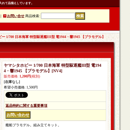
入れて品揃えしています。
｜
お問い合せ
商品検索
:
 1/700 日本海軍 特型駆逐艦III型 電1944・響1945 【プラモデル】
ヤマシタホビー 1/700 日本海軍 特型駆逐艦III型 電194
4・響1945 【プラモデル】
[
NV4
]
販売価格
:
1,200円
(税別)
[在庫なし]
希望小売価格
:
1,500円
返品特約に関する重要事項
艦船プラモデル。組み立てキット。