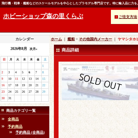
飛行機・戦車・艦船などのスケールモデルを中心としたプラモデル専門店です。特に輸入品に力を
ホビーショップ森の里くらぶ
ご注文方法
カレンダー
ホーム
｜
艦船
>
その他国内メーカー
｜
ヤマシタホビー
2026年8月
次月»
商品詳細
日
月
火
水
木
金
土
1
2
3
4
5
6
7
8
9
10
11
12
13
14
15
16
17
18
19
20
21
22
23
24
25
26
27
28
29
30
31
商品カテゴリ一覧
全商品
予約商品
予約商品 (全商品)