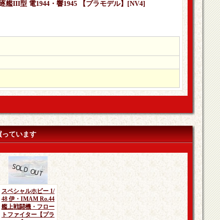
艦III型 電1944・響1945 【プラモデル】
[
NV4
]
買っています
スペシャルホビー 1/
48 伊・IMAM Ro.44
艦上戦闘機・フロー
トファイター【プラ