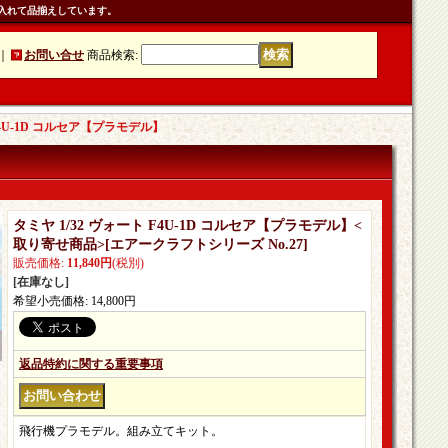
入れて品揃えしています。
｜
お問い合せ
商品検索
:
 F4U-1D コルセア【プラモデル】
タミヤ 1/32 ヴォート F4U-1D コルセア【プラモデル】<
取り寄せ商品>
[
エアークラフトシリーズ No.27
]
販売価格
:
11,840円
(税別)
[在庫なし]
希望小売価格
:
14,800円
返品特約に関する重要事項
飛行機プラモデル。組み立てキット。