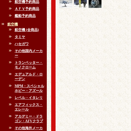
航空機予約商品
ＡＦＶ予約商品
艦船予約商品
航空機
航空機 (全商品)
タミヤ
ハセガワ
その他国内メーカ
ー
トランペッター・
モノクローム
エデュアルド・ロ
ーデン
MPM・スペシャル
ホビー・アズール
レベル・イタレリ
エアフィックス・
エレール
アカデミー・ドラ
ゴン・AFVクラブ
その他海外メーカ