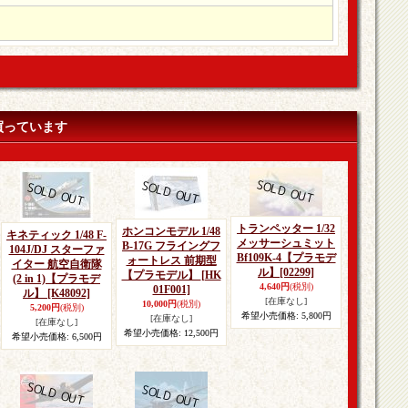
買っています
トランペッター 1/32
ホンコンモデル 1/48
キネティック 1/48 F-
メッサーシュミット
B-17G フライングフ
104J/DJ スターファ
Bf109K-4【プラモデ
ォートレス 前期型
イター 航空自衛隊
ル】
[02299]
【プラモデル】
[HK
(2 in 1)【プラモデ
4,640円
(税別)
01F001]
ル】
[K48092]
[在庫なし]
10,000円
(税別)
5,200円
(税別)
希望小売価格
:
5,800円
[在庫なし]
[在庫なし]
希望小売価格
:
12,500円
希望小売価格
:
6,500円