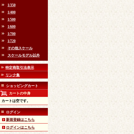
1/350
1/400
1/500
1/600
1/700
1/720
その他スケール
スケールモデル以外
特定商取引法表示
リンク集
ショッピングカート
カートの中身
カートは空です。
ログイン
新規登録はこちら
ログインはこちら