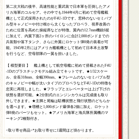
第二次大戦の後半、高速性能と重武装で日本軍を圧倒したアメ
リカ海軍のコルセア。その中でも1944年4月に初めて空母艦載
機として正式採用されたのがF4U-1Dです。窓枠のないセミバブ
ル型キャノピーや付け根から太くなったプロペラ、視界改善の
ために位置を高めた操縦席などが特徴。翼内の12.7mm機銃6挺
に加えて、内翼下面2ヶ所のパイロンに合計2,000ポンドまでの
兵装類や落下タンク、さらに外翼にロケット弾8発の装着が可
能。1945年2月にはアメリカ艦載機として初めて日本本土攻撃
を行うなど、空母部隊の一翼を担いました。
【 模型要目 】 艦上機として航空母艦に初めて搭載されたF4U
-1Dのプラスチックモデル組み立てキットです。★1/32スケー
ル、全長318mm、全幅390mm。★フレームのないセミバブル型
のキャノピーや幅が太いタイプのプロペラなどF4U-1Dの特徴を
忠実に再現しました。★フラップとエレベーターは上げ下げの
状態を選択可能。★2分割式のエンジンカウルは完成後も取り
外しできます。★主脚と尾輪は駐機状態と飛行状態のどちらか
を選べます。★増槽と1,000ポンド爆弾各2個に加え、ロケット
弾8発のパーツもセット。★アメリカ海軍と海兵隊所属機のマ
ーキング2種類付き。
<取り寄せ商品>*お取り寄せに1週間ほど掛かります。