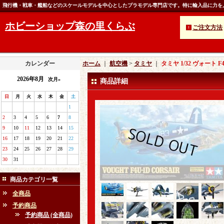
飛行機・戦車・艦船などのスケールモデルを中心としたプラモデル専門店です。特に輸入品に力を
ホビーショップ森の里くらぶ
ご注文方法
カレンダー
ホーム
｜
航空機
>
タミヤ
｜
タミヤ 1/32 ヴォート
2026年8月
次月»
商品詳細
日
月
火
水
木
金
土
1
2
3
4
5
6
7
8
9
10
11
12
13
14
15
16
17
18
19
20
21
22
23
24
25
26
27
28
29
30
31
商品カテゴリ一覧
全商品
予約商品
予約商品 (全商品)