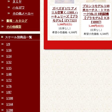
タミヤ
ブロンコモデル 1/48
ハセガワ
ズベズダ 1/72 アメ
米カーチス・トマホ
リカ空軍 C-130H ハ
その他メーカー
ークMk.II B戦闘機
ーキュリーズ【プラ
【プラモデル】
[CB
モデル】
[ZV7321]
書籍・カタログ
F48007]
5,200円
(税別)
5,200円
(税別)
その他模型
[在庫なし]
[在庫なし]
希望小売価格
:
6,500円
希望小売価格
:
6,500円
スケール別商品一覧
1/9
1/16
1/24
1/32
1/35
1/48
1/72
1/76
1/87
1/100
1/144
1/200