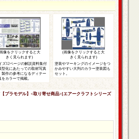
(画像をクリックすると大
(画像をクリックすると大
きく見られます)
きく見られます)
サイズ12ページの解説資料集付
塗装やマーキングのイメージをつ
模型化にあたっての取材写真
かみやすい大判のカラー塗装図も
、製作の参考になるディテー
セット。
真をカラーで掲載。
コルセア【プラモデル】<取り寄せ商品>
[
エアークラフトシリーズ