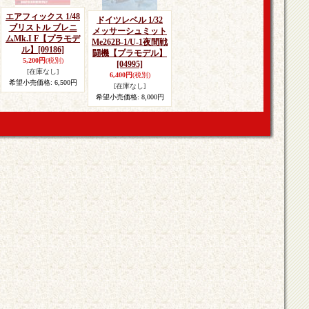
エアフィックス 1/48
ドイツレベル 1/32
ブリストル ブレニ
メッサーシュミット
ムMk.I F【プラモデ
Me262B-1/U-1夜間戦
ル】
[09186]
闘機【プラモデル】
5,200円
(税別)
[04995]
[在庫なし]
6,400円
(税別)
希望小売価格
:
6,500円
[在庫なし]
希望小売価格
:
8,000円