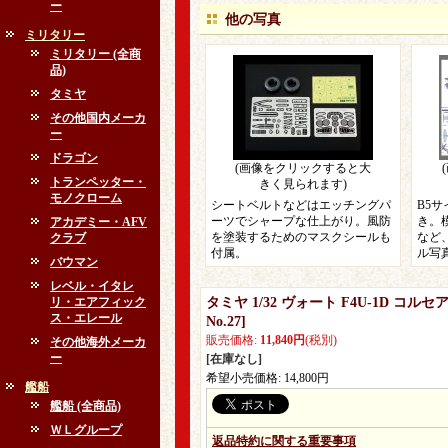
ー
他の写真
ミリタリー
ミリタリー (全商
品)
タミヤ
その他国内メーカ
ー
ドラゴン
(画像をクリックすると大
トランペッター・
きく見られます)
モノクローム
シートベルトなどはエッチングパ
B5
ーツでシャープな仕上がり。風防
き。
アカデミー・AFV
を塗装するためのマスクシールも
など
クラブ
付属。
ル写
バウマン
レベル・イタレ
リ・エアフィック
タミヤ 1/32 ヴォート F4U-1D 
ス・エレール
No.27
]
販売価格
:
11,840円
(税別)
その他海外メーカ
ー
[在庫なし]
希望小売価格
:
14,800円
艦船
艦船 (全商品)
ＷＬグループ
返品特約に関する重要事項