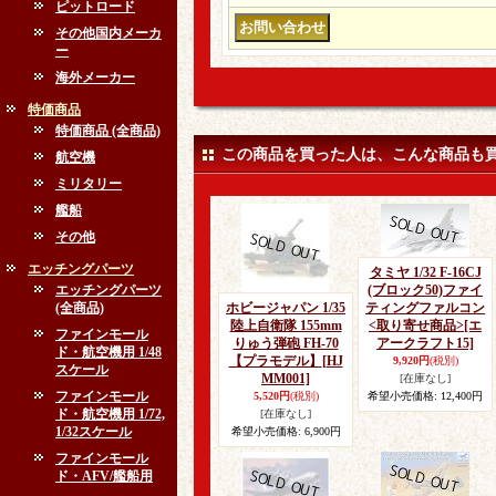
ピットロード
その他国内メーカ
ー
海外メーカー
特価商品
特価商品 (全商品)
この商品を買った人は、こんな商品も
航空機
ミリタリー
艦船
その他
エッチングパーツ
タミヤ 1/32 F-16CJ
エッチングパーツ
(ブロック50)ファイ
(全商品)
ホビージャパン 1/35
ティングファルコン
陸上自衛隊 155mm
<取り寄せ商品>
[エ
ファインモール
りゅう弾砲 FH-70
アークラフト15]
ド・航空機用 1/48
【プラモデル】
[HJ
9,920円
(税別)
スケール
MM001]
[在庫なし]
ファインモール
5,520円
(税別)
希望小売価格
:
12,400円
ド・航空機用 1/72,
[在庫なし]
1/32スケール
希望小売価格
:
6,900円
ファインモール
ド・AFV/艦船用