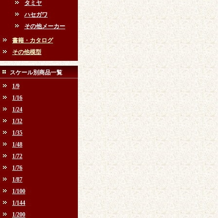
タミヤ
ハセガワ
その他メーカー
書籍・カタログ
その他模型
スケール別商品一覧
1/9
1/16
1/24
1/32
1/35
1/48
1/72
1/76
1/87
1/100
1/144
1/200