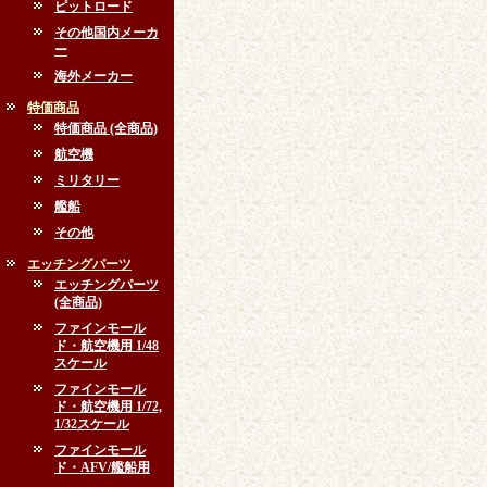
ピットロード
その他国内メーカ
ー
海外メーカー
特価商品
特価商品 (全商品)
航空機
ミリタリー
艦船
その他
エッチングパーツ
エッチングパーツ
(全商品)
ファインモール
ド・航空機用 1/48
スケール
ファインモール
ド・航空機用 1/72,
1/32スケール
ファインモール
ド・AFV/艦船用