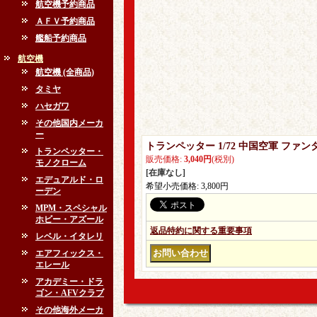
航空機予約商品
ＡＦＶ予約商品
艦船予約商品
航空機
航空機 (全商品)
タミヤ
ハセガワ
その他国内メーカ
ー
トランペッター 1/72 中国空軍 ファ
トランペッター・
販売価格
:
3,040円
(税別)
モノクローム
[在庫なし]
エデュアルド・ロ
希望小売価格
:
3,800円
ーデン
MPM・スペシャル
ホビー・アズール
返品特約に関する重要事項
レベル・イタレリ
エアフィックス・
エレール
アカデミー・ドラ
ゴン・AFVクラブ
その他海外メーカ