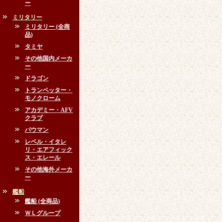
ー
ミリタリー
ミリタリー (全商
品)
タミヤ
その他国内メーカ
ー
ドラゴン
トランペッター・
モノクローム
アカデミー・AFV
クラブ
バウマン
レベル・イタレ
リ・エアフィック
ス・エレール
その他海外メーカ
ー
艦船
艦船 (全商品)
ＷＬグループ