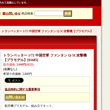
入れて品揃えしています。
｜
お問い合せ
商品検索
:
｜
トランペッター 1/72 中国空軍 ファンタン Q-5C攻撃機【プラモデル】
トランペッター 1/72 中国空軍 ファンタン Q-5C攻撃機
【プラモデル】
[
01685
]
販売価格
:
3,040円
(税別)
[在庫なし]
希望小売価格
:
3,800円
返品特約に関する重要事項
航空機プラモデル。組み立てキット。