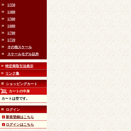
1/350
1/400
1/500
1/600
1/700
1/720
その他スケール
スケールモデル以外
特定商取引法表示
リンク集
ショッピングカート
カートの中身
カートは空です。
ログイン
新規登録はこちら
ログインはこちら