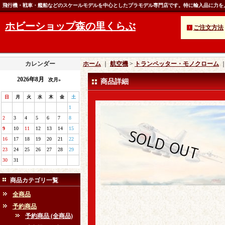
飛行機・戦車・艦船などのスケールモデルを中心としたプラモデル専門店です。特に輸入品に力を
ホビーショップ森の里くらぶ
ご注文方法
カレンダー
ホーム
｜
航空機
>
トランペッター・モノクローム
2026年8月
次月»
商品詳細
日
月
火
水
木
金
土
1
2
3
4
5
6
7
8
9
10
11
12
13
14
15
16
17
18
19
20
21
22
23
24
25
26
27
28
29
30
31
商品カテゴリ一覧
全商品
予約商品
予約商品 (全商品)