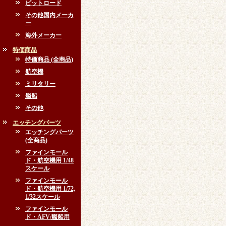
ピットロード
その他国内メーカ
ー
海外メーカー
特価商品
特価商品 (全商品)
航空機
ミリタリー
艦船
その他
エッチングパーツ
エッチングパーツ
(全商品)
ファインモール
ド・航空機用 1/48
スケール
ファインモール
ド・航空機用 1/72,
1/32スケール
ファインモール
ド・AFV/艦船用