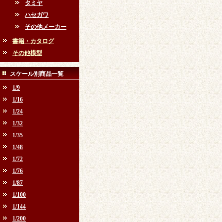
タミヤ
ハセガワ
その他メーカー
書籍・カタログ
その他模型
スケール別商品一覧
1/9
1/16
1/24
1/32
1/35
1/48
1/72
1/76
1/87
1/100
1/144
1/200