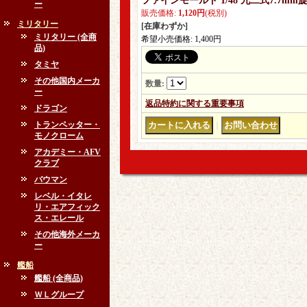
ファインモールド 1/48 九二式7.7
ー
販売価格
:
1,120円
(税別)
ミリタリー
[在庫わずか]
ミリタリー (全商
希望小売価格
:
1,400円
品)
タミヤ
その他国内メーカ
数量
:
ー
返品特約に関する重要事項
ドラゴン
トランペッター・
｜
モノクローム
アカデミー・AFV
クラブ
バウマン
レベル・イタレ
リ・エアフィック
ス・エレール
その他海外メーカ
ー
艦船
艦船 (全商品)
ＷＬグループ