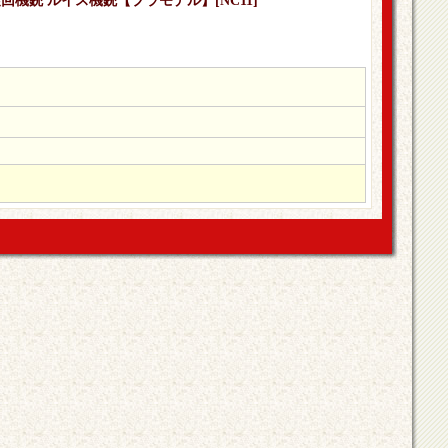
mm旋回機銃 ルイス機銃【プラモデル】
[
NC11
]