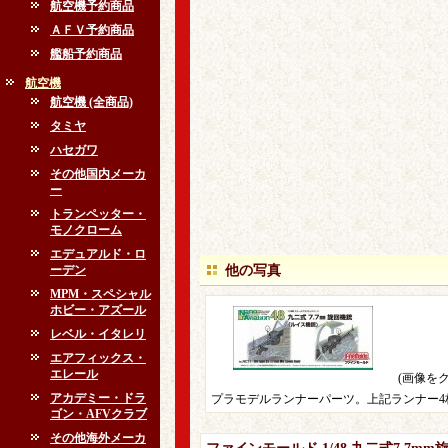
航空機予約商品
ＡＦＶ予約商品
艦船予約商品
航空機
航空機 (全商品)
タミヤ
ハセガワ
その他国内メーカ
ー
トランペッター・
モノクローム
エデュアルド・ロ
ーデン
他の写真
MPM・スペシャル
ホビー・アズール
レベル・イタレリ
エアフィックス・
エレール
(画像を
アカデミー・ドラ
プラモデルランナーパーツ。上記ランナー4
ゴン・AFVクラブ
その他海外メーカ