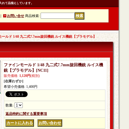
入れて品揃えしています。
｜
お問い合せ
商品検索
:
ールド 1/48 九二式7.7mm旋回機銃 ルイス機銃【プラモデル】
ファインモールド 1/48 九二式7.7mm旋回機銃 ルイス機
銃【プラモデル】
[
NC11
]
販売価格
:
1,120円
(税別)
[在庫わずか]
希望小売価格
:
1,400円
数量
:
返品特約に関する重要事項
｜