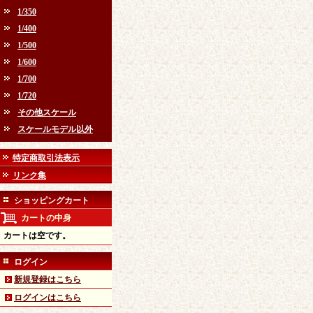
1/350
1/400
1/500
1/600
1/700
1/720
その他スケール
スケールモデル以外
特定商取引法表示
リンク集
ショッピングカート
カートの中身
カートは空です。
ログイン
新規登録はこちら
ログインはこちら