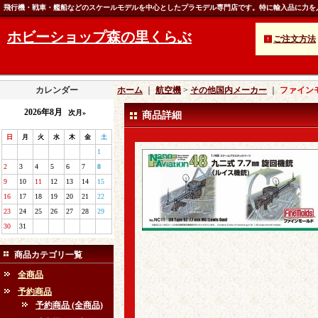
飛行機・戦車・艦船などのスケールモデルを中心としたプラモデル専門店です。特に輸入品に力を
ホビーショップ森の里くらぶ
ご注文方法
カレンダー
ホーム
｜
航空機
>
その他国内メーカー
｜
ファインモ
2026年8月
次月»
商品詳細
日
月
火
水
木
金
土
1
2
3
4
5
6
7
8
9
10
11
12
13
14
15
16
17
18
19
20
21
22
23
24
25
26
27
28
29
30
31
商品カテゴリ一覧
全商品
予約商品
予約商品 (全商品)