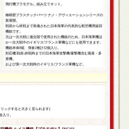
飛行機プラモデル。組み立てキット。
極精密プラスチックパーツ ナノ・アヴィエーションシリーズの
新展開。
戦前から終戦まで装備された日本海軍の代表的な航空機用旋回
機銃です。
元は一次大戦に連合国で使用された機銃のため、日本海軍機ほ
か一次大戦中のイギリス/フランス軍機などにも使用できます。
機銃本体8挺、弾倉2種計32個入り。
対応機:戦前-終戦時までの日本海軍攻撃機/爆撃機含む複座・多
座機。
および第一次大戦時のイギリス/フランス軍機など。
クリックすると大きく見られます)
枚入り。