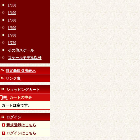
1/350
1/400
1/500
1/600
1/700
1/720
その他スケール
スケールモデル以外
特定商取引法表示
リンク集
ショッピングカート
カートの中身
カートは空です。
ログイン
新規登録はこちら
ログインはこちら