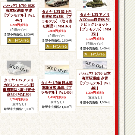
ハセガワ 1/700 日本
海軍駆逐艦 早波
タミヤ 1/35 陸上自
タミヤ 1/35 アメリ
【プラモデル】
[WL
衛隊61式戦車 【プ
カ155mm自走砲 M4
462]
ラモデル】<取り寄
0 ビッグショット
1,200円
(税別)
せ商品>
[MM163]
【プラモデル】
[MM
[在庫わずか]
2,000円
(税別)
351]
希望小売価格
:
1,500円
[在庫わずか]
5,120円
(税別)
希望小売価格
:
2,500円
[在庫わずか]
希望小売価格
:
6,400円
ハセガワ 1/700 日本
海軍駆逐艦 夕雲
タミヤ 1/35 アメリ
タミヤ 1/700 日本海
【プラモデル】
[WL
カM4シャーマン戦
軍駆逐艦 島風【プ
461]
車初期型 <取り寄せ
ラモデル】
[WL460]
1,200円
(税別)
商品>
[MM190]
1,440円
(税別)
[在庫なし]
2,720円
(税別)
[在庫なし]
希望小売価格
:
1,500円
[在庫なし]
希望小売価格
:
1,800円
希望小売価格
:
3,400円