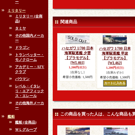
ー
ミリタリー
ミリタリー (全商
品)
関連商品
タミヤ
その他国内メーカ
ー
ドラゴン
ハセガワ 1/700 日本
ハセガワ 1/700 日本
海軍駆逐艦 夕雲
海軍駆逐艦 早波
トランペッター・
【プラモデル】
【プラモデル】
モノクローム
[WL461]
[WL462]
アカデミー・AFV
1,200円
(税別)
1,200円
(税別)
クラブ
[在庫なし]
[在庫わずか]
希望小売価格
:
1,500円
希望小売価格
:
1,500円
バウマン
レベル・イタレ
リ・エアフィック
ス・エレール
その他海外メーカ
ー
この商品を買った人は、こんな商品も
艦船
艦船 (全商品)
ＷＬグループ