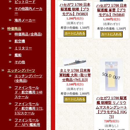
ピットロード
ハセガワ 1/700 日本
ハセガワ 1/700 日本
その他国内メーカ
駆逐艦 朝潮【プラ
駆逐艦 峯雲【プラ
ー
モデル】
[Wl463]
モデル】
[Wl464]
1,200円
(税別)
1,200円
(税別)
海外メーカー
[在庫わずか]
[在庫わずか]
希望小売価格
:
1,500円
特価商品
希望小売価格
:
1,500円
特価商品 (全商品)
航空機
ミリタリー
艦船
その他
エッチングパーツ
タミヤ 1/700 日本海
軍戦艦 大和 <取り寄
エッチングパーツ
せ商品>
[WL113]
(全商品)
2,240円
(税別)
ファインモール
[在庫わずか]
ド・航空機用 1/48
希望小売価格
:
2,800円
スケール
ハセガワ 1/700 駆逐
艦 朝潮型 リノリウ
ファインモール
ムマスキングシート
ド・航空機用 1/72,
【プラモデル】
[QG
1/32スケール
71]
ファインモール
720円
(税別)
ド・AFV/艦船用
[在庫なし]