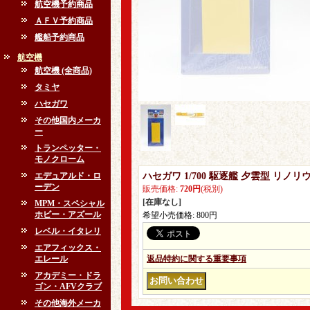
航空機予約商品
ＡＦＶ予約商品
艦船予約商品
航空機
航空機 (全商品)
タミヤ
ハセガワ
その他国内メーカ
ー
トランペッター・
モノクローム
エデュアルド・ロ
ハセガワ 1/700 駆逐艦 夕雲型 リ
ーデン
販売価格
:
720円
(税別)
[在庫なし]
MPM・スペシャル
ホビー・アズール
希望小売価格
:
800円
レベル・イタレリ
エアフィックス・
エレール
返品特約に関する重要事項
アカデミー・ドラ
ゴン・AFVクラブ
その他海外メーカ