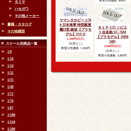
希望小売価格
:
800円
タミヤ
ハセガワ
その他メーカー
ヤマシタホビー 1/70
書籍・カタログ
0 日本海軍 特型駆逐
タミヤ 1/35 ソビエ
艦II型 綾波【プラモ
その他模型
ト自走砲 SU-76M
デル】
[NV3]
【プラモデル】
[MM
1,200円
(税別)
348]
スケール別商品一覧
[在庫なし]
3,040円
(税別)
希望小売価格
:
1,500円
[在庫なし]
1/9
希望小売価格
:
3,800円
1/16
1/24
1/32
1/35
1/48
1/72
1/76
1/87
1/100
1/144
1/200