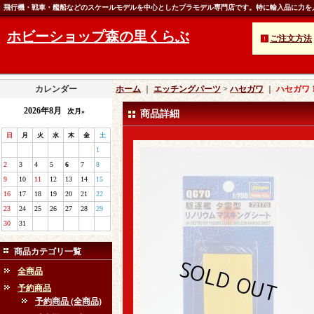
飛行機・戦車・艦船などのスケールモデルを中心としたプラモデル専門店です。特に輸入品に力を
ホビーショップ森の里くらぶ
ご注文方法
カレンダー
ホーム
｜
エッチングパーツ
>
ハセガワ
｜
ハセガワ 
2026年8月
次月»
商品詳細
日
月
火
水
木
金
土
1
2
3
4
5
6
7
8
9
10
11
12
13
14
15
16
17
18
19
20
21
22
23
24
25
26
27
28
29
30
31
商品カテゴリ一覧
全商品
予約商品
予約商品 (全商品)