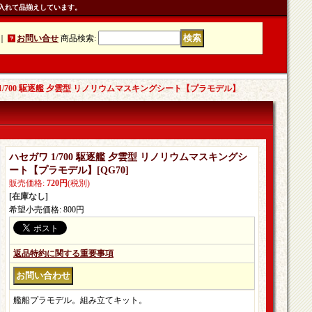
入れて品揃えしています。
｜
お問い合せ
商品検索
:
1/700 駆逐艦 夕雲型 リノリウムマスキングシート【プラモデル】
ハセガワ 1/700 駆逐艦 夕雲型 リノリウムマスキングシ
ート【プラモデル】
[
QG70
]
販売価格
:
720円
(税別)
[在庫なし]
希望小売価格
:
800円
返品特約に関する重要事項
艦船プラモデル。組み立てキット。