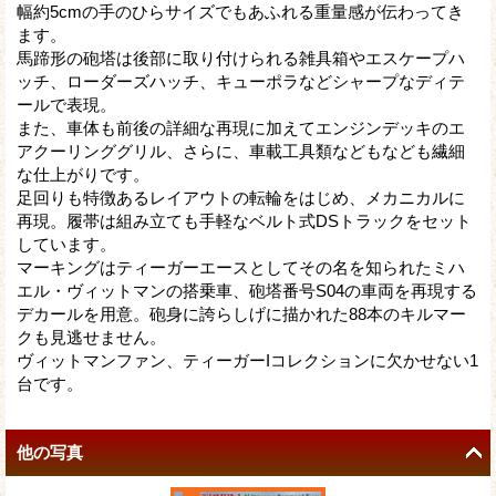
幅約5cmの手のひらサイズでもあふれる重量感が伝わってき
ます。
馬蹄形の砲塔は後部に取り付けられる雑具箱やエスケープハ
ッチ、ローダーズハッチ、キューポラなどシャープなディテ
ールで表現。
また、車体も前後の詳細な再現に加えてエンジンデッキのエ
アクーリンググリル、さらに、車載工具類などもなども繊細
な仕上がりです。
足回りも特徴あるレイアウトの転輪をはじめ、メカニカルに
再現。履帯は組み立ても手軽なベルト式DSトラックをセット
しています。
マーキングはティーガーエースとしてその名を知られたミハ
エル・ヴィットマンの搭乗車、砲塔番号S04の車両を再現する
デカールを用意。砲身に誇らしげに描かれた88本のキルマー
クも見逃せません。
ヴィットマンファン、ティーガーIコレクションに欠かせない1
台です。
他の写真