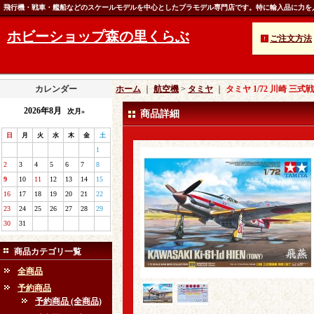
飛行機・戦車・艦船などのスケールモデルを中心としたプラモデル専門店です。特に輸入品に力を
ホビーショップ森の里くらぶ
ご注文方法
カレンダー
ホーム
｜
航空機
>
タミヤ
｜
タミヤ 1/72 川崎 三
2026年8月
次月»
商品詳細
日
月
火
水
木
金
土
1
2
3
4
5
6
7
8
9
10
11
12
13
14
15
16
17
18
19
20
21
22
23
24
25
26
27
28
29
30
31
商品カテゴリ一覧
全商品
予約商品
予約商品 (全商品)