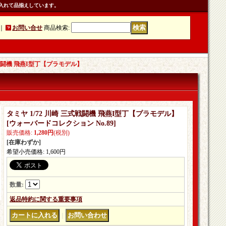
入れて品揃えしています。
｜
お問い合せ
商品検索
:
式戦闘機 飛燕I型丁【プラモデル】
タミヤ 1/72 川崎 三式戦闘機 飛燕I型丁【プラモデル】
[
ウォーバードコレクション No.89
]
販売価格
:
1,280円
(税別)
[在庫わずか]
希望小売価格
:
1,600円
数量
:
返品特約に関する重要事項
｜