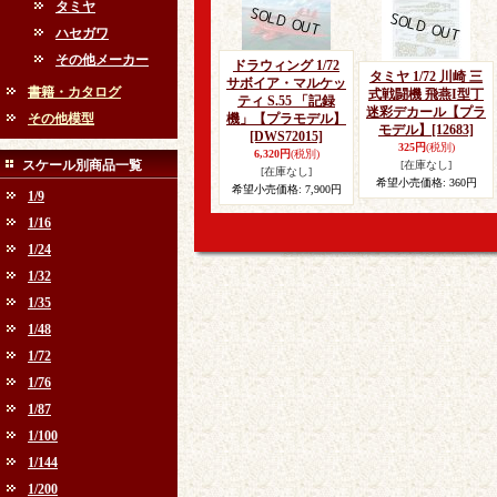
タミヤ
ハセガワ
その他メーカー
ドラウィング 1/72
タミヤ 1/72 川崎 三
サボイア・マルケッ
書籍・カタログ
式戦闘機 飛燕I型丁
ティ S.55 「記録
迷彩デカール【プラ
その他模型
機」【プラモデル】
モデル】
[12683]
[DWS72015]
325円
(税別)
6,320円
(税別)
スケール別商品一覧
[在庫なし]
[在庫なし]
希望小売価格
:
360円
希望小売価格
:
7,900円
1/9
1/16
1/24
1/32
1/35
1/48
1/72
1/76
1/87
1/100
1/144
1/200