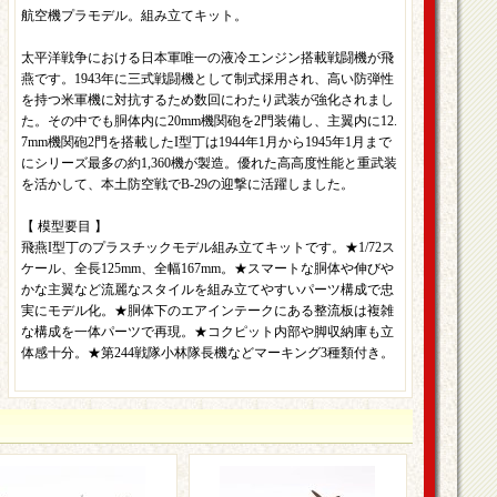
航空機プラモデル。組み立てキット。
太平洋戦争における日本軍唯一の液冷エンジン搭載戦闘機が飛
燕です。1943年に三式戦闘機として制式採用され、高い防弾性
を持つ米軍機に対抗するため数回にわたり武装が強化されまし
た。その中でも胴体内に20mm機関砲を2門装備し、主翼内に12.
7mm機関砲2門を搭載したI型丁は1944年1月から1945年1月まで
にシリーズ最多の約1,360機が製造。優れた高高度性能と重武装
を活かして、本土防空戦でB-29の迎撃に活躍しました。
【 模型要目 】
飛燕I型丁のプラスチックモデル組み立てキットです。★1/72ス
ケール、全長125mm、全幅167mm。★スマートな胴体や伸びや
かな主翼など流麗なスタイルを組み立てやすいパーツ構成で忠
実にモデル化。★胴体下のエアインテークにある整流板は複雑
な構成を一体パーツで再現。★コクピット内部や脚収納庫も立
体感十分。★第244戦隊小林隊長機などマーキング3種類付き。