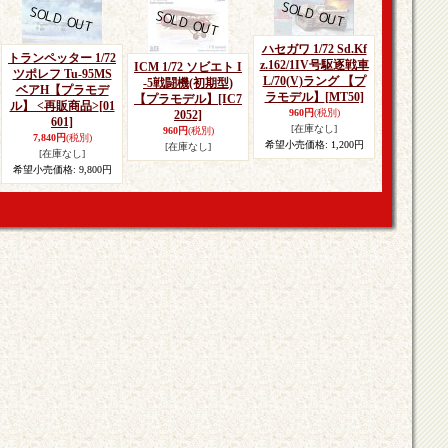
ハセガワ 1/72 Sd.Kf
トランペッター 1/72
z.162/1IV号駆逐戦車
ICM 1/72 ソビエト I
ツポレフ Tu-95MS
L/70(V)ラング 【プ
-5戦闘機(初期型)
ベアH【プラモデ
ラモデル】
[MT50]
【プラモデル】
[IC7
ル】 <再販商品>
[01
960円
(税別)
2052]
601]
[在庫なし]
960円
(税別)
7,840円
(税別)
希望小売価格
:
1,200円
[在庫なし]
[在庫なし]
希望小売価格
:
9,800円