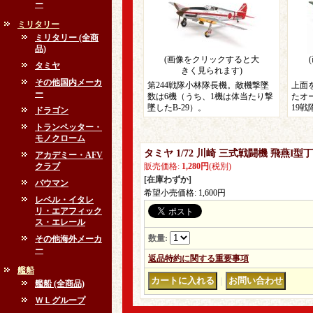
ー
ミリタリー
ミリタリー (全商
品)
(画像をクリックすると大
タミヤ
きく見られます)
その他国内メーカ
第244戦隊小林隊長機。敵機撃墜
上面
ー
数は6機（うち、1機は体当たり撃
たオ
墜したB-29）。
19
ドラゴン
トランペッター・
モノクローム
タミヤ 1/72 川崎 三式戦闘機 飛燕I
アカデミー・AFV
クラブ
販売価格
:
1,280円
(税別)
[在庫わずか]
バウマン
希望小売価格
:
1,600円
レベル・イタレ
リ・エアフィック
ス・エレール
数量
:
その他海外メーカ
ー
返品特約に関する重要事項
艦船
｜
艦船 (全商品)
ＷＬグループ