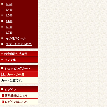
1/350
1/400
1/500
1/600
1/700
1/720
その他スケール
スケールモデル以外
特定商取引法表示
リンク集
ショッピングカート
カートの中身
カートは空です。
ログイン
新規登録はこちら
ログインはこちら