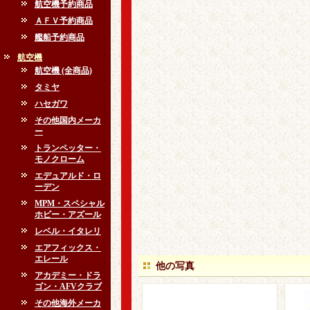
航空機予約商品
ＡＦＶ予約商品
艦船予約商品
航空機
航空機 (全商品)
タミヤ
ハセガワ
その他国内メーカ
ー
トランペッター・
モノクローム
エデュアルド・ロ
ーデン
MPM・スペシャル
ホビー・アズール
レベル・イタレリ
エアフィックス・
エレール
他の写真
アカデミー・ドラ
ゴン・AFVクラブ
その他海外メーカ