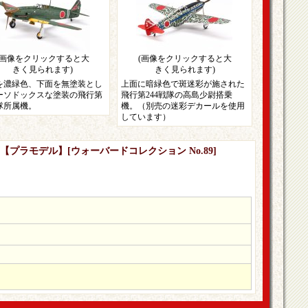
(画像をクリックすると大
(画像をクリックすると大
きく見られます)
きく見られます)
を濃緑色、下面を無塗装とし
上面に暗緑色で斑迷彩が施された
ーソドックスな塗装の飛行第
飛行第244戦隊の高島少尉搭乗
戦隊所属機。
機。（別売の迷彩デカールを使用
しています）
型丁【プラモデル】
[
ウォーバードコレクション No.89
]