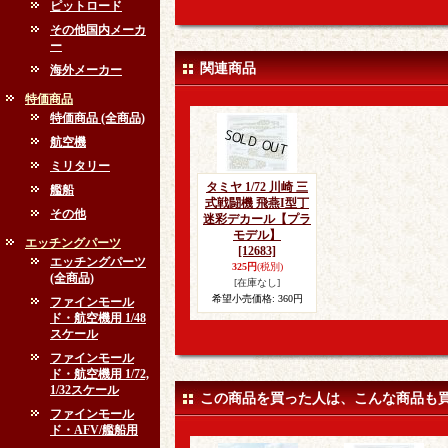
ピットロード
その他国内メーカ
ー
関連商品
海外メーカー
特価商品
特価商品 (全商品)
航空機
ミリタリー
タミヤ 1/72 川崎 三
艦船
式戦闘機 飛燕I型丁
その他
迷彩デカール【プラ
モデル】
エッチングパーツ
[12683]
エッチングパーツ
325円
(税別)
(全商品)
[在庫なし]
希望小売価格
:
360円
ファインモール
ド・航空機用 1/48
スケール
ファインモール
ド・航空機用 1/72,
1/32スケール
この商品を買った人は、こんな商品も
ファインモール
ド・AFV/艦船用