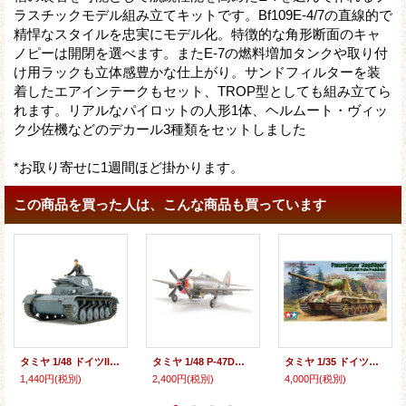
ラスチックモデル組み立てキットです。Bf109E-4/7の直線的で
精悍なスタイルを忠実にモデル化。特徴的な角形断面のキャ
ノピーは開閉を選べます。またE-7の燃料増加タンクや取り付
け用ラックも立体感豊かな仕上がり。サンドフィルターを装
着したエアインテークもセット、TROP型としても組み立てら
れます。リアルなパイロットの人形1体、ヘルムート・ヴィッ
ク少佐機などのデカール3種類をセットしました
*お取り寄せに1週間ほど掛かります。
この商品を買った人は、こんな商品も買っています
タミヤ 1/48 ドイツII号戦車A〜C型(フランス戦線)
タミヤ 1/48 P-47Dサンダーボルト"レイザーバック" 【プラモデル】
タミヤ 1/35 ドイツ重駆逐戦車 ヤークトタイガー初期生産型
1,440円
(税別)
2,400円
(税別)
4,000円
(税別)