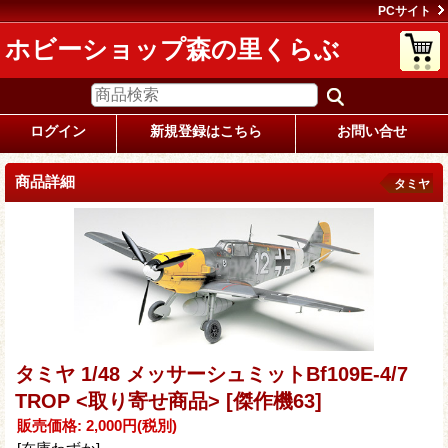
PCサイト
ホビーショップ森の里くらぶ
ログイン
新規登録はこちら
お問い合せ
商品詳細
タミヤ
タミヤ 1/48 メッサーシュミットBf109E-4/7
TROP <取り寄せ商品>
[傑作機63]
販売価格
:
2,000円
(税別)