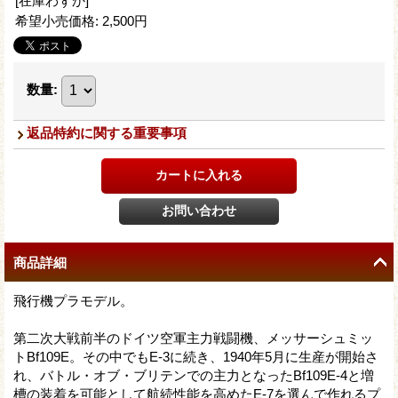
[在庫わずか]
希望小売価格
:
2,500円
数量
:
返品特約に関する重要事項
商品詳細
飛行機プラモデル。
第二次大戦前半のドイツ空軍主力戦闘機、メッサーシュミッ
トBf109E。その中でもE-3に続き、1940年5月に生産が開始さ
れ、バトル・オブ・ブリテンでの主力となったBf109E-4と増
槽の装着を可能として航続性能を高めたE-7を選んで作れるプ