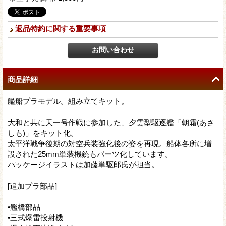
返品特約に関する重要事項
商品詳細
艦船プラモデル。組み立てキット。
大和と共に天一号作戦に参加した、夕雲型駆逐艦「朝霜(あさ
しも)」をキット化。
太平洋戦争後期の対空兵装強化後の姿を再現。船体各所に増
設された25mm単装機銃もパーツ化しています。
パッケージイラストは加藤単駆郎氏が担当。
[追加プラ部品]
•艦橋部品
•三式爆雷投射機