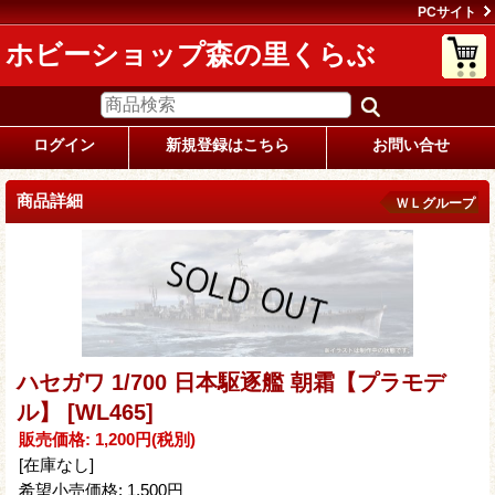
PCサイト
ホビーショップ森の里くらぶ
ログイン
新規登録はこちら
お問い合せ
商品詳細
ＷＬグループ
ハセガワ 1/700 日本駆逐艦 朝霜【プラモデ
ル】
[WL465]
販売価格
:
1,200円
(税別)
[在庫なし]
希望小売価格
:
1,500円