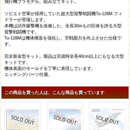
飛行機プラモデル。組み立てキット。
ソビエト空軍が採用していた超大型迎撃戦闘機Tu-128M フィ
ドラーが登場します。
本機は試作爆撃機を改修した、全長30mもの巨体を誇る大型
迎撃戦闘機です。
Tu-128Mは機体構造を強化し、空戦能力を向上させた仕様で
す。
完全新金型キット。製品は完成時全長40cm以上にもなる大型
キットです。
機体表面のモールドを丁寧に表現しています。
エッチングパーツ付属。
この商品を買った人は、こんな商品も買っています