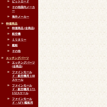
ピットロード
その他国内メーカ
ー
海外メーカー
特価商品
特価商品 (全商品)
航空機
ミリタリー
艦船
その他
エッチングパーツ
エッチングパーツ
(全商品)
ファインモール
ド・航空機用 1/48
スケール
ファインモール
ド・航空機用 1/72,
1/32スケール
ファインモール
ド・AFV/艦船用