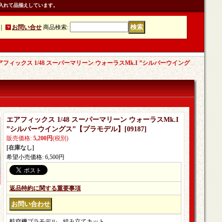
入れて品揃えしています。
｜
お問い合せ
商品検索
:
アフィックス 1/48 スーパーマリーン ウォーラスMk.I ”シルバーウイング
エアフィックス 1/48 スーパーマリーン ウォーラスMk.I
”シルバーウイングス”【プラモデル】
[
09187
]
販売価格
:
5,200円
(税別)
[在庫なし]
希望小売価格
:
6,500円
返品特約に関する重要事項
航空機プラモデル。組み立てキット。