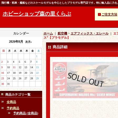
飛行機・戦車・艦船などのスケールモデルを中心としたプラモデル専門店です。特に輸入品に力を
ホビーショップ森の里くらぶ
ご注文方法
カレンダー
ホーム
｜
航空機
>
エアフィックス・エレール
｜
エ
ス”【プラモデル】
2026年8月
次月»
商品詳細
日
月
火
水
木
金
土
1
2
3
4
5
6
7
8
9
10
11
12
13
14
15
16
17
18
19
20
21
22
23
24
25
26
27
28
29
30
31
商品カテゴリ一覧
全商品
予約商品
予約商品 (全商品)