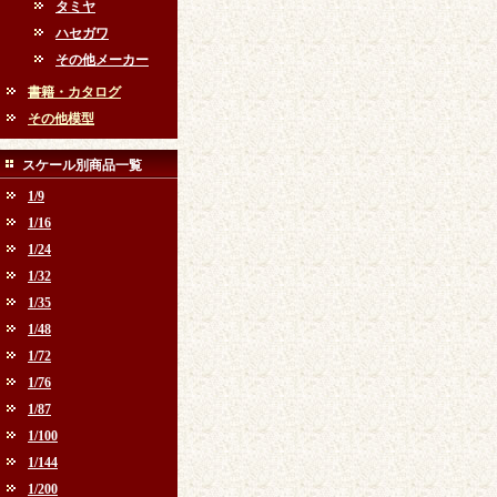
タミヤ
ハセガワ
その他メーカー
書籍・カタログ
その他模型
スケール別商品一覧
1/9
1/16
1/24
1/32
1/35
1/48
1/72
1/76
1/87
1/100
1/144
1/200