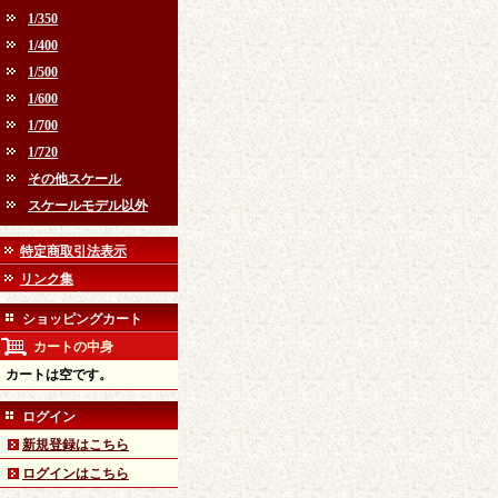
1/350
1/400
1/500
1/600
1/700
1/720
その他スケール
スケールモデル以外
特定商取引法表示
リンク集
ショッピングカート
カートの中身
カートは空です。
ログイン
新規登録はこちら
ログインはこちら