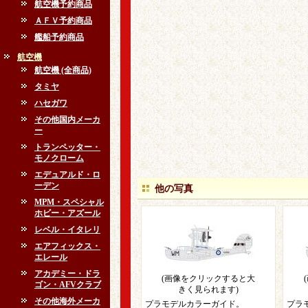
航空機予約商品
ＡＦＶ予約商品
艦船予約商品
航空機
航空機 (全商品)
タミヤ
ハセガワ
その他国内メーカ
ー
トランペッター・
モノクローム
エデュアルド・ロ
ーデン
他の写真
MPM・スペシャル
ホビー・アズール
レベル・イタレリ
エアフィックス・
エレール
アカデミー・ドラ
(画像をクリックすると大
ゴン・AFVクラブ
きく見られます)
その他海外メーカ
プラモデルカラーガイド。
プラ