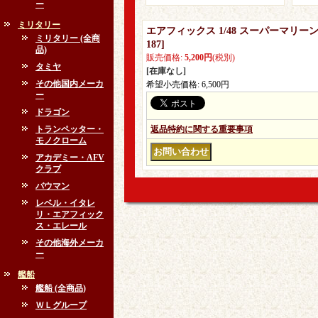
ー
ミリタリー
エアフィックス 1/48 スーパーマリー
ミリタリー (全商
187
]
品)
販売価格
:
5,200円
(税別)
タミヤ
[在庫なし]
その他国内メーカ
希望小売価格
:
6,500円
ー
ドラゴン
トランペッター・
返品特約に関する重要事項
モノクローム
アカデミー・AFV
クラブ
バウマン
レベル・イタレ
リ・エアフィック
ス・エレール
その他海外メーカ
ー
艦船
艦船 (全商品)
ＷＬグループ