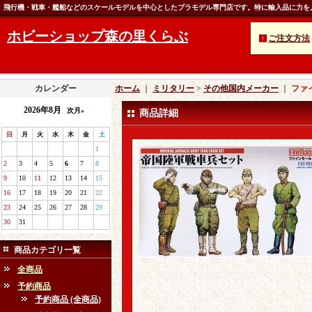
飛行機・戦車・艦船などのスケールモデルを中心としたプラモデル専門店です。特に輸入品に力を
ホビーショップ森の里くらぶ
ご注文方法
カレンダー
ホーム
｜
ミリタリー
>
その他国内メーカー
｜
ファ
2026年8月
次月»
商品詳細
日
月
火
水
木
金
土
1
2
3
4
5
6
7
8
9
10
11
12
13
14
15
16
17
18
19
20
21
22
23
24
25
26
27
28
29
30
31
商品カテゴリ一覧
全商品
予約商品
予約商品 (全商品)