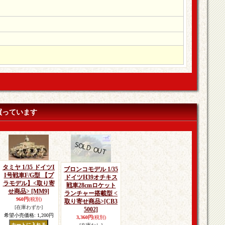
買っています
タミヤ 1/35 ドイツI
ブロンコモデル 1/35
I号戦車F/G型 【プ
ドイツH39オチキス
ラモデル】<取り寄
戦車28cmロケット
せ商品>
[MM9]
ランチャー搭載型 <
960円
(税別)
取り寄せ商品>
[CB3
[在庫わずか]
5002]
希望小売価格
:
1,200円
3,360円
(税別)