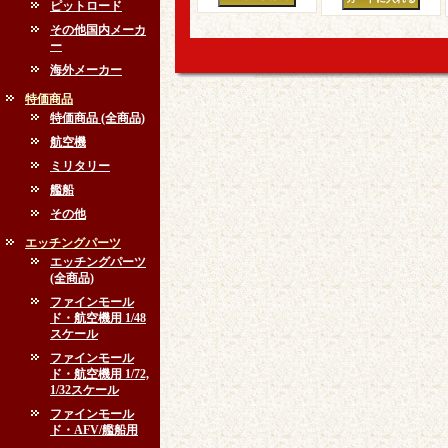
ピットロード
その他国内メーカ
ー
海外メーカー
特価商品
特価商品 (全商品)
航空機
ミリタリー
艦船
その他
エッチングパーツ
エッチングパーツ
(全商品)
ファインモール
ド・航空機用 1/48
スケール
ファインモール
ド・航空機用 1/72,
1/32スケール
ファインモール
ド・AFV/艦船用