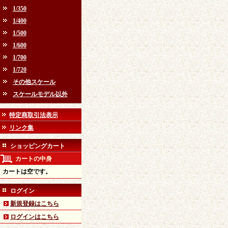
1/350
1/400
1/500
1/600
1/700
1/720
その他スケール
スケールモデル以外
特定商取引法表示
リンク集
ショッピングカート
カートの中身
カートは空です。
ログイン
新規登録はこちら
ログインはこちら