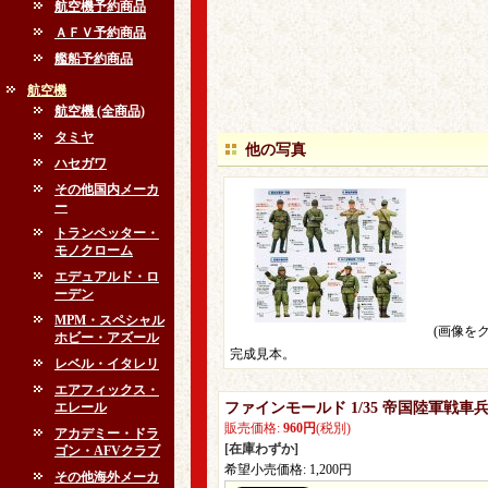
航空機予約商品
ＡＦＶ予約商品
艦船予約商品
航空機
航空機 (全商品)
タミヤ
他の写真
ハセガワ
その他国内メーカ
ー
トランペッター・
モノクローム
エデュアルド・ロ
ーデン
MPM・スペシャル
(画像を
ホビー・アズール
完成見本。
レベル・イタレリ
エアフィックス・
エレール
ファインモールド 1/35 帝国陸軍戦車
販売価格
:
960円
(税別)
アカデミー・ドラ
[在庫わずか]
ゴン・AFVクラブ
希望小売価格
:
1,200円
その他海外メーカ