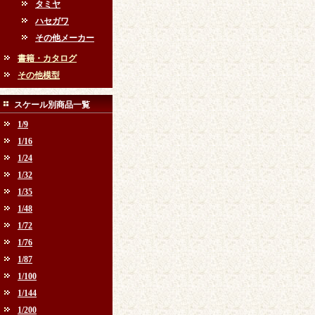
タミヤ
ハセガワ
その他メーカー
書籍・カタログ
その他模型
スケール別商品一覧
1/9
1/16
1/24
1/32
1/35
1/48
1/72
1/76
1/87
1/100
1/144
1/200