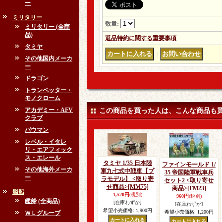
ー
ミリタリー
数量
:
ミリタリー (全商
品)
返品特約に関する重要事項
タミヤ
｜
その他国内メーカ
ー
ドラゴン
トランペッター・
モノクローム
アカデミー・AFV
この商品を買った人は、こんな商品も
クラブ
バウマン
レベル・イタレ
リ・エアフィック
ス・エレール
タミヤ 1/35 日本陸
ファインモールド 1/
その他海外メーカ
軍九七式中戦車【プ
35 帝国陸軍戦車兵
ー
ラモデル】 <取り寄
セット2 <取り寄せ
せ商品>
[MM75]
商品>
[FM23]
艦船
1,520円
(税別)
960円
(税別)
艦船 (全商品)
[在庫わずか]
[在庫わずか]
希望小売価格
:
1,900円
希望小売価格
:
1,200円
ＷＬグループ