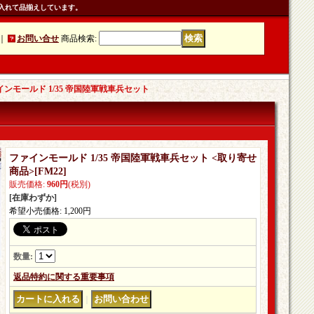
入れて品揃えしています。
｜
お問い合せ
商品検索
:
インモールド 1/35 帝国陸軍戦車兵セット
ファインモールド 1/35 帝国陸軍戦車兵セット <取り寄せ
商品>
[
FM22
]
販売価格
:
960円
(税別)
[在庫わずか]
希望小売価格
:
1,200円
数量
:
返品特約に関する重要事項
｜