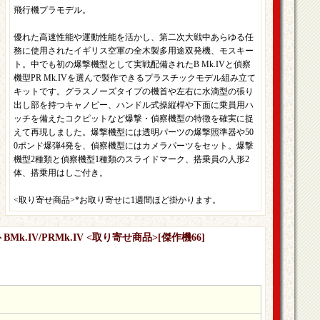
飛行機プラモデル。
優れた高速性能や運動性能を活かし、第二次大戦中あらゆる任
務に使用されたイギリス空軍の全木製多用途双発機、モスキー
ト。中でも初の爆撃機型として実戦配備されたB Mk.IVと偵察
機型PR Mk.IVを選んで製作できるプラスチックモデル組み立て
キットです。グラスノーズタイプの機首や左右に水滴型の張り
出し部を持つキャノピー、ハンドル式操縦桿や下面に乗員用ハ
ッチを備えたコクピットなど爆撃・偵察機型の特徴を確実に捉
えて再現しました。爆撃機型には透明パーツの爆撃照準器や50
0ポンド爆弾4発を、偵察機型にはカメラパーツをセット。爆撃
機型2種類と偵察機型1種類のスライドマーク、搭乗員の人形2
体、搭乗用はしご付き。
<取り寄せ商品>*お取り寄せに1週間ほど掛かります。
Mk.IV/PRMk.IV <取り寄せ商品>
[
傑作機66
]