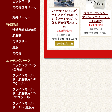
ピットロード
その他国内メーカ
バセガワ 1/48 スピ
ー
タスカ 1/35 シャー
ットファイアMk.IX
マンVcファイアフラ
海外メーカー
c 【プラモデル】<
イ
[35-009]
取り寄せ商品>
[JT7
特価商品
4,560円
(税別)
9]
特価商品 (全商品)
[在庫なし]
1,920円
(税別)
希望小売価格
:
5,985円
[在庫わずか]
航空機
希望小売価格
:
2,520円
ミリタリー
艦船
その他
エッチングパーツ
エッチングパーツ
(全商品)
ファインモール
ド・航空機用 1/48
スケール
ファインモール
ド・航空機用 1/72,
1/32スケール
ファインモール
ド・AFV/艦船用