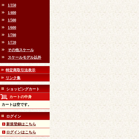
1/350
1/400
1/500
1/600
1/700
1/720
その他スケール
スケールモデル以外
特定商取引法表示
リンク集
ショッピングカート
カートの中身
カートは空です。
ログイン
新規登録はこちら
ログインはこちら