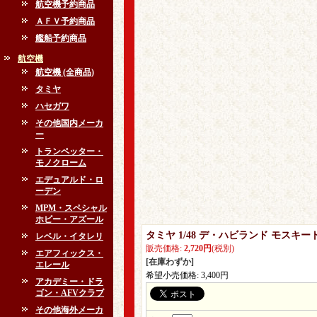
航空機予約商品
ＡＦＶ予約商品
艦船予約商品
航空機
航空機 (全商品)
タミヤ
ハセガワ
その他国内メーカ
ー
トランペッター・
モノクローム
エデュアルド・ロ
ーデン
MPM・スペシャル
ホビー・アズール
タミヤ 1/48 デ・ハビランド モスキートB
レベル・イタレリ
販売価格
:
2,720円
(税別)
エアフィックス・
[在庫わずか]
エレール
希望小売価格
:
3,400円
アカデミー・ドラ
ゴン・AFVクラブ
その他海外メーカ