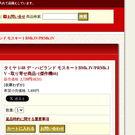
入れて品揃えしています。
｜
お問い合せ
商品検索
:
ンド モスキートBMk.IV/PRMk.IV
タミヤ 1/48 デ・ハビランド モスキートBMk.IV/PRMk.I
V <取り寄せ商品>
[
傑作機66
]
販売価格
:
2,720円
(税別)
[在庫わずか]
希望小売価格
:
3,400円
数量
:
返品特約に関する重要事項
｜