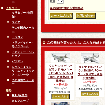
ー
数量
:
ミリタリー
返品特約に関する重要事項
ミリタリー (全商
｜
品)
タミヤ
その他国内メーカ
ー
ドラゴン
この商品を買った人は、こんな商品も
トランペッター・
モノクローム
アカデミー・AFV
クラブ
バウマン
タミヤ 1/48 デ・ハ
タミヤ 1/48 ハイン
レベル・イタレ
ビランド モスキー
ケルHe219A-7ウー
リ・エアフィック
トFBMk.VI/NFMk.I
フー <取り寄せ商品
ス・エレール
I <取り寄せ商品>
[傑
>
[傑作機57]
その他海外メーカ
作機62]
3,520円
(税別)
ー
2,720円
(税別)
[在庫わずか]
[在庫わずか]
希望小売価格
:
4,400円
艦船
希望小売価格
:
3,400円
艦船 (全商品)
ＷＬグループ