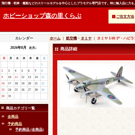
飛行機・戦車・艦船などのスケールモデルを中心としたプラモデル専門店です。特に輸入品に力を
ホビーショップ森の里くらぶ
ご注文方法
カレンダー
ホーム
｜
航空機
>
タミヤ
｜
タミヤ 1/48 デ・ハビラ
2026年8月
次月»
商品詳細
日
月
火
水
木
金
土
1
2
3
4
5
6
7
8
9
10
11
12
13
14
15
16
17
18
19
20
21
22
23
24
25
26
27
28
29
30
31
商品カテゴリ一覧
全商品
予約商品
予約商品 (全商品)