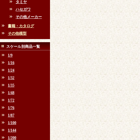
タミヤ
ハセガワ
その他メーカー
書籍・カタログ
その他模型
スケール別商品一覧
1/9
1/16
1/24
1/32
1/35
1/48
1/72
1/76
1/87
1/100
1/144
1/200