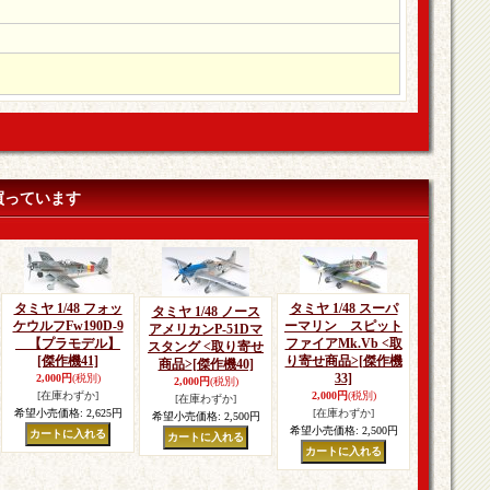
買っています
タミヤ 1/48 フォッ
タミヤ 1/48 スーパ
タミヤ 1/48 ノース
ケウルフFw190D-9
ーマリン スピット
アメリカンP-51Dマ
【プラモデル】
ファイアMk.Vb <取
スタング <取り寄せ
[傑作機41]
り寄せ商品>
[傑作機
商品>
[傑作機40]
33]
2,000円
(税別)
2,000円
(税別)
[在庫わずか]
2,000円
(税別)
[在庫わずか]
希望小売価格
:
2,625円
[在庫わずか]
希望小売価格
:
2,500円
希望小売価格
:
2,500円