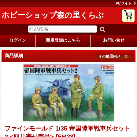
PCサイト
ホビーショップ森の里くらぶ
ログイン
新規登録はこちら
お問い合せ
商品詳細
その他国内メーカー
ファインモールド 1/35 帝国陸軍戦車兵セット
2 <取り寄せ商品>
[FM23]