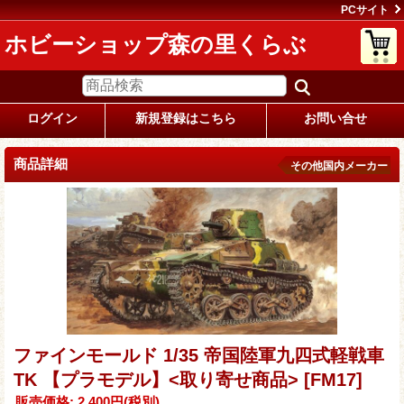
PCサイト
ホビーショップ森の里くらぶ
ログイン
新規登録はこちら
お問い合せ
商品詳細
その他国内メーカー
ファインモールド 1/35 帝国陸軍九四式軽戦車
TK 【プラモデル】<取り寄せ商品>
[FM17]
販売価格
:
2,400円
(税別)