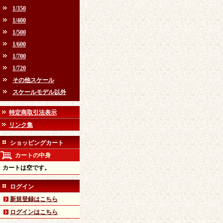
1/350
1/400
1/500
1/600
1/700
1/720
その他スケール
スケールモデル以外
特定商取引法表示
リンク集
ショッピングカート
カートの中身
カートは空です。
ログイン
新規登録はこちら
ログインはこちら