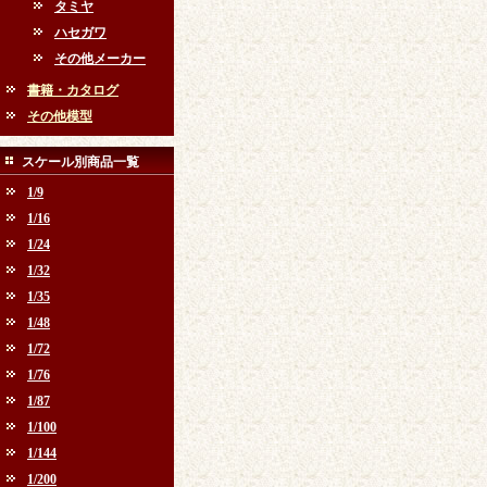
タミヤ
ハセガワ
その他メーカー
書籍・カタログ
その他模型
スケール別商品一覧
1/9
1/16
1/24
1/32
1/35
1/48
1/72
1/76
1/87
1/100
1/144
1/200