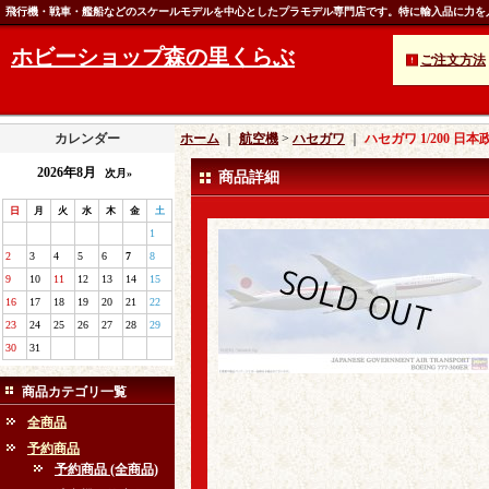
飛行機・戦車・艦船などのスケールモデルを中心としたプラモデル専門店です。特に輸入品に力を
ホビーショップ森の里くらぶ
ご注文方法
カレンダー
ホーム
｜
航空機
>
ハセガワ
｜
ハセガワ 1/200 日
2026年8月
次月»
商品詳細
日
月
火
水
木
金
土
1
2
3
4
5
6
7
8
9
10
11
12
13
14
15
16
17
18
19
20
21
22
23
24
25
26
27
28
29
30
31
商品カテゴリ一覧
全商品
予約商品
予約商品 (全商品)