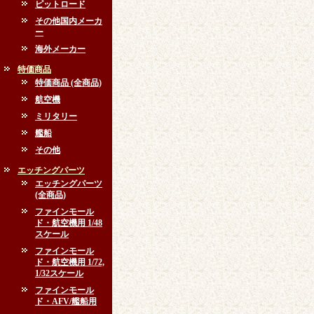
ピットロード
その他国内メーカ
ー
海外メーカー
特価商品
特価商品 (全商品)
航空機
ミリタリー
艦船
その他
エッチングパーツ
エッチングパーツ
(全商品)
ファインモール
ド・航空機用 1/48
スケール
ファインモール
ド・航空機用 1/72,
1/32スケール
ファインモール
ド・AFV/艦船用