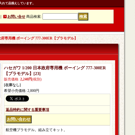
入れて品揃えしています。
｜
お問い合せ
商品検索
:
本政府専用機 ボーイング 777-300ER【プラモデル】
ハセガワ 1/200 日本政府専用機 ボーイング 777-300ER
【プラモデル】
[
23
]
販売価格
:
2,240円
(税別)
[在庫なし]
希望小売価格
:
2,800円
返品特約に関する重要事項
航空機プラモデル。組み立てキット。