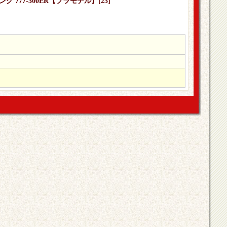
ング 777-300ER【プラモデル】
[
23
]