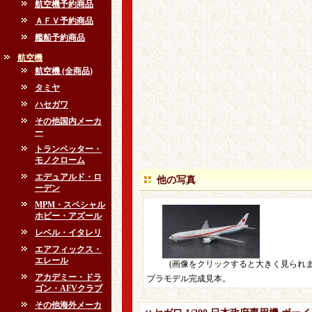
航空機予約商品
ＡＦＶ予約商品
艦船予約商品
航空機
航空機 (全商品)
タミヤ
ハセガワ
その他国内メーカ
ー
トランペッター・
モノクローム
エデュアルド・ロ
他の写真
ーデン
MPM・スペシャル
ホビー・アズール
レベル・イタレリ
エアフィックス・
エレール
(画像をクリックすると大きく見られま
アカデミー・ドラ
プラモデル完成見本。
ゴン・AFVクラブ
その他海外メーカ