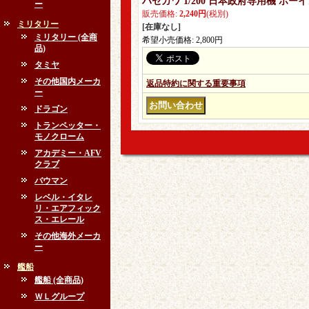
ハセガワ 1/200 日本政府専用機 ボーイ
ー
販売価格
:
2,240円
(税別)
ミリタリー
[在庫なし]
ミリタリー (全商
希望小売価格
:
2,800円
品)
タミヤ
その他国内メーカ
返品特約に関する重要事項
ー
ドラゴン
トランペッター・
モノクローム
アカデミー・AFV
クラブ
バウマン
レベル・イタレ
リ・エアフィック
ス・エレール
その他海外メーカ
ー
艦船
艦船 (全商品)
ＷＬグループ