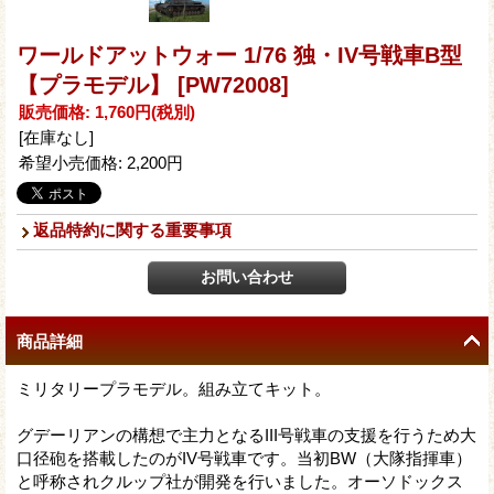
ワールドアットウォー 1/76 独・IV号戦車B型
【プラモデル】
[PW72008]
販売価格
:
1,760円
(税別)
[在庫なし]
希望小売価格
:
2,200円
返品特約に関する重要事項
商品詳細
ミリタリープラモデル。組み立てキット。
グデーリアンの構想で主力となるIII号戦車の支援を行うため大
口径砲を搭載したのがIV号戦車です。当初BW（大隊指揮車）
と呼称されクルップ社が開発を行いました。オーソドックス