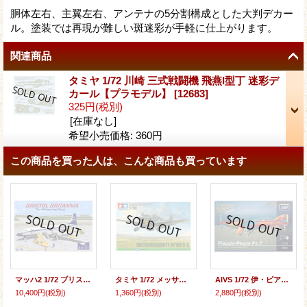
胴体左右、主翼左右、アンテナの5分割構成とした大判デカー
ル。塗装では再現が難しい斑迷彩が手軽に仕上がります。
関連商品
タミヤ 1/72 川崎 三式戦闘機 飛燕I型丁 迷彩デ
カール【プラモデル】
[
12683
]
325円
(税別)
[在庫なし]
希望小売価格
:
360円
この商品を買った人は、こんな商品も買っています
マッハ2 1/72 ブリストル ブリタニア 「B.O.A.C.」 【プラモデル】
タミヤ 1/72 メッサーシュミット Bf109 G-6【プラモデル】
AIVS 1/72 伊・ピアッジョ・ペーニャP.C.7シュナイダーレーサー機【プラモデル】
10,400円
(税別)
1,360円
(税別)
2,880円
(税別)