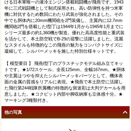
ける日本軍唯一の液冷エンジン搭載戦闘機が飛燕です。1943
年に三式戦闘機として制式採用され、高い防弾性を持つ米軍
機に対抗するため数回にわたり武装が強化されました。その
中でも胴体内に20mm機関砲を2門装備し、主翼内に12.7mm
機関砲2門を搭載したI型丁は1944年1月から1945年1月までに
シリーズ最多の約1,360機が製造。優れた高高度性能と重武装
を活かして、本土防空戦でB-29の迎撃に活躍しました。流麗
なスタイルも特徴的なこの飛燕の魅力をコンパクトサイズに
凝縮して、シルバーメッキを施した特別仕様キットです。
【 模型要目 】 飛燕I型丁のプラスチックモデル組み立てキッ
トです。★1/72スケール、全長125mm、全幅167mm。★胴体
や主翼はつやを抑えたシルバーメッキパーツとして、機体表
面の金属の質感をリアルに表現。★飛燕で本土防空に活躍し
た飛行第244戦隊所属機の特徴的な斑迷彩は大判デカールを用
意しました。★コクピット内部や脚収納庫も立体感十分。★
マーキング3種類付き。
他の写真