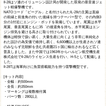
Il-28はソ連のイリューシン設計局が開発した双発の亜音速ジェ
ット軽爆撃機です。
NATOコード「ビーグル」と名付けられたIL-28の主翼は直線
の前縁と前進角の付いた後縁を持つテーパー型で、その内側3
分の1付近にエンジン・ポッドを装備しています。尾翼は水平
尾翼、垂直尾翼ともに35゜の後退角を持ち、水平尾翼はエン
ジン排気を避ける高さに取り付けられています。
機体は軽快で扱い易く、大量生産に向くよう非常に単純化さ
れた設計の為安価で維持し易く、6,600機以上が生産されソ連
のみならず北朝鮮を含む共産圏21ヶ国に輸出されるなど広く
普及しました。また中国では1963年からハルビン航空機生産
株式会社でIl-28のライセンス生産を行い、H-5として配備しま
した。
Il-28Tは海軍向けに魚雷搭載能力を持つ雷撃機型です。
[キット内容]
・全幅：約500mm
・全長：約350mm
・マーキングは複数種付属
・パーツ数：280以上