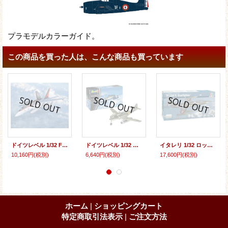
プラモデルカラーガイド。
この商品を買った人は、こんな商品も買っています
ドイツレベル 1/32 F/A-18F スーパーホーネット【プラモデル】
ドイツレベル 1/32 メッサーシュミット Me262A-1/A-2 ジェット戦闘機【プラモデル】
イタレリ 1/32 ロッキード TF-104G スターファイター(複座型)【プラモデル】
10,160円
(税別)
6,640円
(税別)
17,600円
(税別)
ホーム
|
ショッピングカート
特定商取引法表示
|
ご注文方法