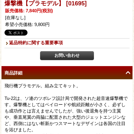
爆撃機【プラモデル】
[01695]
販売価格
:
7,840円
(税別)
[在庫なし]
希望小売価格
:
9,800円
返品特約に関する重要事項
商品詳細
飛行機プラモデル。組み立てキット。
Tu-22は、ソ連のツポレフ設計局で開発された超音速爆撃機で
す。爆撃機としてはペイロードや航続距離が小さく、必ずし
も成功作とは言えませんでしたが、強い後退角を持つ主翼
や、垂直尾翼の両脇に配置された大型のジェットエンジンな
ど、西側にはない斬新かつスマートなデザインは各国の注目
を浴びました。