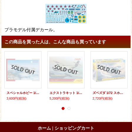
プラモデル付属デカール。
この商品を買った人は、こんな商品も買っています
スペシャルホビー 1/72 ダッソー・ミラージュIIICJ戦闘機・イスラエル空軍【プラモデル】
エクストラキット 1/72 サンダース・ロー SRA-1【プラモデル】
ズベズダ 1/72 スホーイ Su-30SM フランカーH【プラモデル】
3,600円
(税別)
5,200円
(税別)
2,720円
(税別)
ホーム
|
ショッピングカート